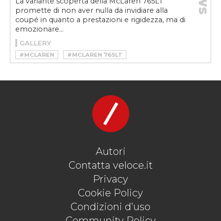
La variante scoperta della McLaren 765LT
promette di non aver nulla da invidiare alla
coupé in quanto a prestazioni e rigidezza, ma di
emozionare...
GALLERY
#MCLAREN
#MCLAREN 765LT
#MCLAREN 765LT SPIDER
#SUPERCAR
Autori
Contatta veloce.it
Privacy
Cookie Policy
Condizioni d’uso
Community Policy