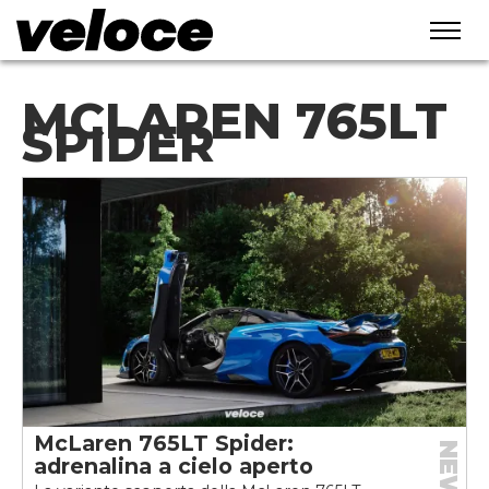
MCLAREN 765LT
SPIDER
McLaren 765LT Spider:
NEWS
adrenalina a cielo aperto