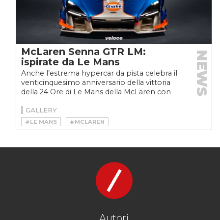
McLaren Senna GTR LM:
NEWS
ispirate da Le Mans
Anche l’estrema hypercar da pista celebra il
venticinquesimo anniversario della vittoria
della 24 Ore di Le Mans della McLaren con
cinque livree...
GALLERY
#LE MANS
#MCLAREN
#MCLAREN F1 GTR
#MCLAREN F1 GTR LM
#MCLAREN SENNA
#MCLAREN SENNA GTR
#MSO
Autori