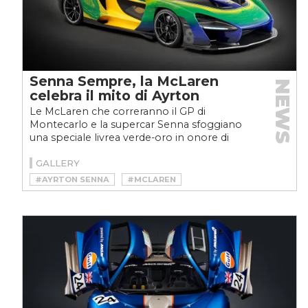
Senna Sempre, la McLaren
NEWS
celebra il mito di Ayrton
Le McLaren che correranno il GP di
Montecarlo e la supercar Senna sfoggiano
una speciale livrea verde-oro in onore di
Ayrton Senna
GALLERY
#AYRTON SENNA
#MCLAREN
#MCLAREN SENNA