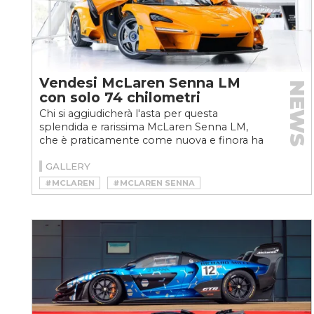
Vendesi McLaren Senna LM
NEWS
con solo 74 chilometri
Chi si aggiudicherà l'asta per questa
splendida e rarissima McLaren Senna LM,
che è praticamente come nuova e finora ha
viaggiato a una media...
GALLERY
#MCLAREN
#MCLAREN SENNA
#MCLAREN SENNA LM