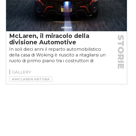
McLaren, il miracolo della
STORIE
divisione Automotive
In soli dieci anni il reparto automobilistico
della casa di Woking è riuscito a ritagliarsi un
ruolo di primo piano tra i costruttori di
supercar....
GALLERY
#MCLAREN ARTURA
#MCLAREN AUTOMOTIVE
#MCLAREN F1
#MCLAREN GT
#MCLAREN MP4-12C
#MCLAREN P1
#MCLAREN SENNA
#MERCEDES MCLAREN SLR
#SUPERCAR