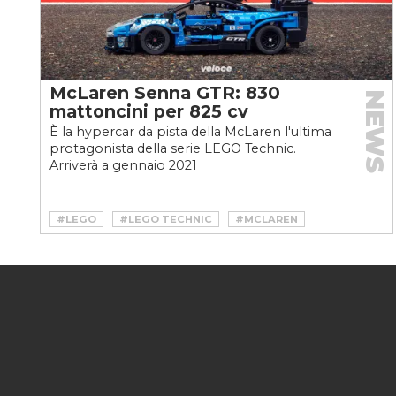
McLaren Senna GTR: 830
NEWS
mattoncini per 825 cv
È la hypercar da pista della McLaren l'ultima
protagonista della serie LEGO Technic.
Arriverà a gennaio 2021
#LEGO
#LEGO TECHNIC
#MCLAREN
#MCLAREN SENNA
#MCLAREN SENNA GTR