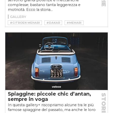
servono grandi potenze e meccaniche
complesse; bastano tanta leggerezza e
motricità. Ecco la storia...
GALLERY
#CITROEN MEHARI
#DAKAR
#MEHARI
#OFFROAD
#PARIGI-DAKAR
#VINTAGE
Spiaggine: piccole chic d’antan,
STORIE
sempre in voga
In questa gallery+ riscopriamo alcune tra le più
famose spiaggine del passato, ma anche le loro