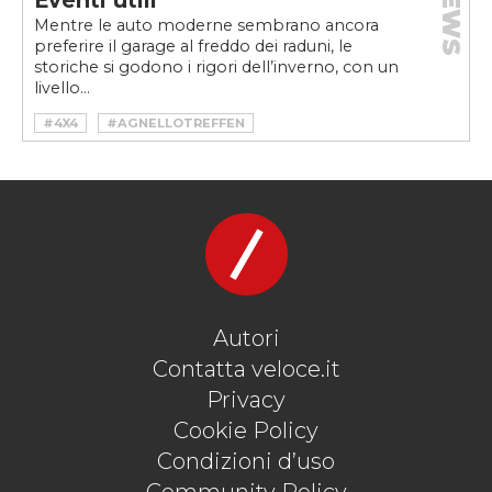
NEWS
Eventi utili
Mentre le auto moderne sembrano ancora
preferire il garage al freddo dei raduni, le
storiche si godono i rigori dell’inverno, con un
livello...
#4X4
#AGNELLOTREFFEN
#AUTO SOTTO ZERO BY NIGHT
#AUTO STORICHE
#CIRCUITO DI SAN VENDEMIANO
#CLUB DI CALTANISSETTA LERCARA 4X4
#MEMORIAL GIOVANNI D’AMICO
#MOSTRA SCAMBIO
#MOSTRA SCAMBIO DI SIRACUSA
#MOTORADUNO
#VINTAGE
#WINTER MARATHON
Autori
Contatta veloce.it
Privacy
Cookie Policy
Condizioni d’uso