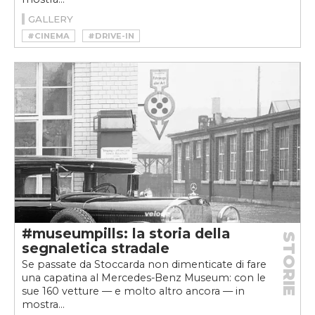
GALLERY
#CINEMA
#DRIVE-IN
#MERCEDES MUSEUM
#MUSEUMPILLS
#museumpills: la storia della
STORIE
segnaletica stradale
Se passate da Stoccarda non dimenticate di fare
una capatina al Mercedes-Benz Museum: con le
sue 160 vetture — e molto altro ancora — in
mostra...