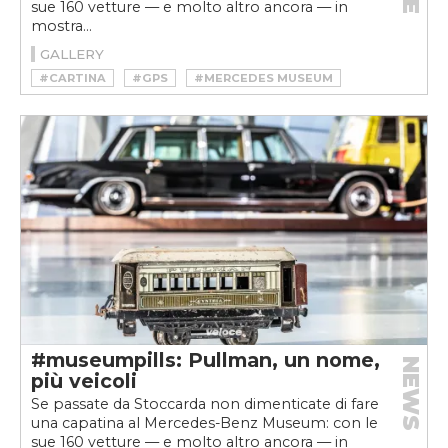
sue 160 vetture — e molto altro ancora — in
mostra...
GALLERY
#CARTINA
#GPS
#MERCEDES MUSEUM
#MUSEUMPILLS
#NAVIGATORE
#museumpills: Pullman, un nome,
NEWS
più veicoli
Se passate da Stoccarda non dimenticate di fare
una capatina al Mercedes-Benz Museum: con le
sue 160 vetture — e molto altro ancora — in