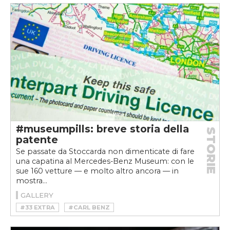
#MERCEDES MUSEUM
#PANHARD & LEVASSOR
#PIANTONE COLLASSABILE
#VOLANTE
#museumpills: breve storia della
STORIE
patente
Se passate da Stoccarda non dimenticate di fare
una capatina al Mercedes-Benz Museum: con le
sue 160 vetture — e molto altro ancora — in
mostra...
GALLERY
#33 EXTRA
#CARL BENZ
#MERCEDES MUSEUM
#MUSEUMPILLS
#PATENTE