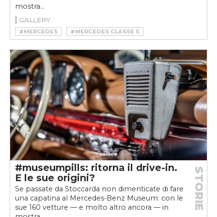
mostra...
GALLERY
#MERCEDES
#MERCEDES CLASSE S
#MERCEDES LP 333
#MERCEDES MUSEUM
#MERCEDES NÜRBURG PULLMAN SALOON
#MERCEDES S600 PULLMAN SALOON V12
#MERCEDES-MAYBACH S650 PULLMAN
#MUSEUMPILLS
#museumpills: ritorna il drive-in.
STORIE
E le sue origini?
Se passate da Stoccarda non dimenticate di fare
una capatina al Mercedes-Benz Museum: con le
sue 160 vetture — e molto altro ancora — in
mostra...