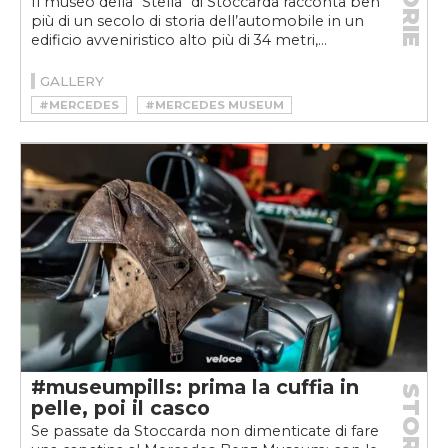
STORIE
Il museo della "Stella" di Stoccarda racconta ben
più di un secolo di storia dell’automobile in un
edificio avveniristico alto più di 34 metri,...
GALLERY
#MERCEDES
#MERCEDES MUSEUM
#MUSEO
#STOCCARDA
#museumpills: prima la cuffia in
STORIE
pelle, poi il casco
Se passate da Stoccarda non dimenticate di fare