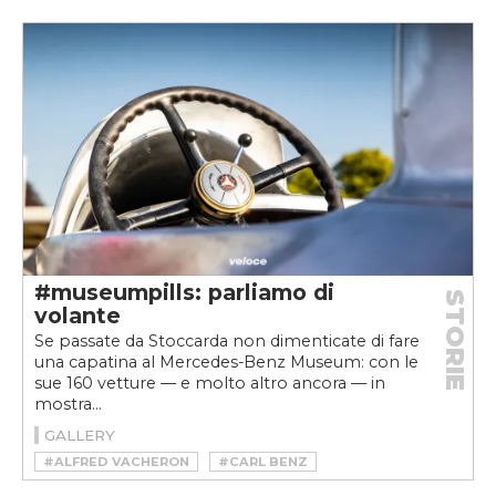
#AVVIAMENTO A MANOVELLA
#CHIAVE
#KEYLESS
#MERCEDES
#MERCEDES MUSEUM
#MUSEUMPILLS
#museumpills: parliamo di
STORIE
volante
Se passate da Stoccarda non dimenticate di fare
una capatina al Mercedes-Benz Museum: con le
sue 160 vetture — e molto altro ancora — in
mostra...
GALLERY
#ALFRED VACHERON
#CARL BENZ
#JOYSTICK
#MERCEDES F 200