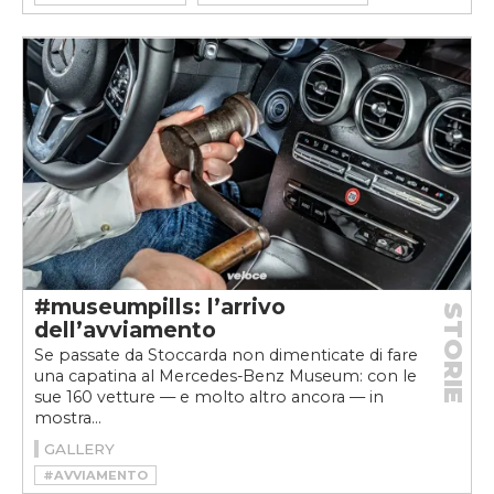
#MUSEUMPILLS
#RETROCAMERA
#SENSORI DI PARCHEGGIO
#SPECCHIETTO RETROVISORE
#SPECCHIETTO RETROVISORE DIGITALE
#museumpills: l’arrivo
STORIE
dell’avviamento
Se passate da Stoccarda non dimenticate di fare
una capatina al Mercedes-Benz Museum: con le
sue 160 vetture — e molto altro ancora — in
mostra...
GALLERY
#AVVIAMENTO