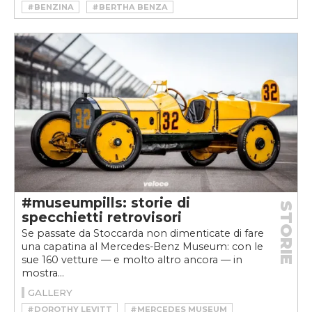
#BENZINA
#BERTHA BENZA
#CARL BENZ
#MERCEDES
#MERCEDES MUSEUM
#MUSEUMPILLS
#museumpills: storie di
STORIE
specchietti retrovisori
Se passate da Stoccarda non dimenticate di fare
una capatina al Mercedes-Benz Museum: con le
sue 160 vetture — e molto altro ancora — in
mostra...
GALLERY
#DOROTHY LEVITT
#MERCEDES MUSEUM