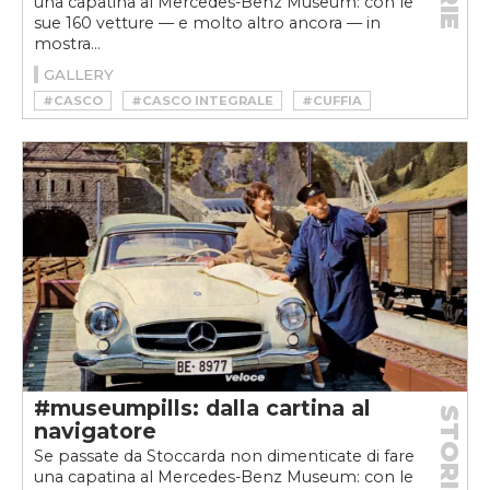
una capatina al Mercedes-Benz Museum: con le
sue 160 vetture — e molto altro ancora — in
mostra...
GALLERY
#CASCO
#CASCO INTEGRALE
#CUFFIA
#CUFFIA IN PELLE
#MERCEDES MUSEUM
#MUSEUMPILLS
#RACING
#VINTAGE
#museumpills: dalla cartina al
STORIE
navigatore
Se passate da Stoccarda non dimenticate di fare
una capatina al Mercedes-Benz Museum: con le