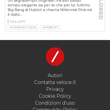
TAILORED
Un segnatempo originale, ma allo stesso
tempo elegante sia per lei che per lui: l'ultimo
Big Bang di Hublot si chiama Millennial Pink ed
è stato...
GALLERY
#GARAGE ITALIA
#HUBLOT
#HUBLOT BIG BANG
#HUBLOT BIG BANG MILLENNIAL PINK
#LAPO ELKANN
#LIMITED EDITION
#MILLENNIAL PINK
#OROLOGIO
#WATCH
Autori
Contatta veloce.it
Privacy
Cookie Policy
Condizioni d’uso
Community Policy