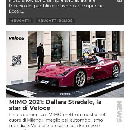
Motorshow sono sempre loro ad attirare
l'occhio del pubblico: le hypercar e supercar.
Ecco i...
#BUGATTI
#BUGATTI BOLIDE
#BUGATTI CHIRON SUPER SPORT
#CHEVROLET
#HYPERCAR
#MCLAREN ARTURA
#MILANO MONZA MOTORSHOW
#MILANO MONZA OPEN‑AIR MOTOR SHOW
#MIMO
#MIMO 2021
#SUPERCAR
MIMO 2021: Dallara Stradale, la
NEWS
star di Veloce
Fino a domenica il MIMO mette in mostra nel
cuore di Milano il meglio dell'automobilismo
mondiale. Veloce è presente alla kermesse