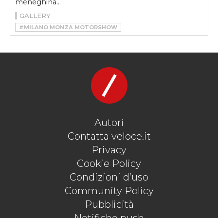
meneghina...
GALLERY
#MILANO MONZA MOTORSHOW
#MILANO MONZA OPEN‑AIR MOTOR SHOW
#MIMO
#MIMO 2021
Autori
Contatta veloce.it
Privacy
Cookie Policy
Condizioni d’uso
Community Policy
Pubblicità
Notifiche push