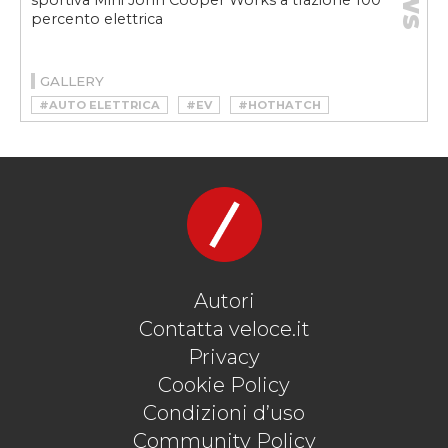
sportiva Mini John Cooper Works a trazione 100
percento elettrica
GALLERY
#AUTO ELETTRICA
#EV
#HOTHATCH
#HOTHATCH ELETTRICA
#MINI COOPER SE
#MINI ELETTRICA
#MINI ELETTRICA JOHN COOPER WORKS
#MINI JOHN COOPER WORKS
#VELOCEKW
Autori
Contatta veloce.it
Privacy
Cookie Policy
Condizioni d’uso
Community Policy