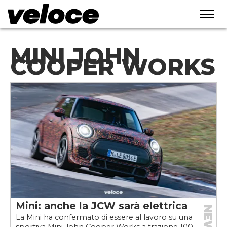
MINI JOHN
COOPER WORKS
Mini: anche la JCW sarà elettrica
NEWS
La Mini ha confermato di essere al lavoro su una