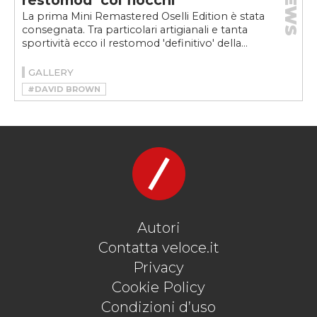
NEWS
restomod ‘coi fiocchi’
La prima Mini Remastered Oselli Edition è stata
consegnata. Tra particolari artigianali e tanta
sportività ecco il restomod 'definitivo' della...
GALLERY
#DAVID BROWN
#DAVID BROWN AUTOMOTIVE
#DAVID BROWN AUTOMOTIVE MINI
#MINI
#MINI OSELLI
#MINI REMASTERED OSELLI EDITION
#MINI RESTOMOD
#RESTOMOD
Autori
Contatta veloce.it
Privacy
Cookie Policy
Condizioni d’uso