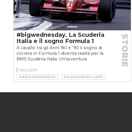
#bigwednesday. La Scuderia
STORIE
Italia e il sogno Formula 1
A cavallo tra gli Anni '80 e '90 il sogno di
correre in Formula 1 diventa realtà per la
BMS Scuderia Italia. Un'avventura
emozionante dal finale...
GALLERY
##BIGWEDNESDAY
#ALESSANDRO CAFFI
#ANDREA DE CESARIS
#BMS SCUDERIA ITALIA
#COSWORTH
#DALLARA
#ENZO FERRARI
#FERRARI
#GIUSEPPE LUCCHINI
#MIRABELLA RACING
#PIERLUIGI MARTINI