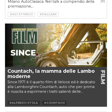
Milano AutoClassica. Nel talk a compendio della
premiazione,...
#ACI STORICO
#DALLARA
#GIAMPAOLO DALLARA
#LAMBORGHINI
#LAMBORGHINI MIURA
#MILANO AUTOCLASSICA
#MIURA
#MOTORVALLEY
#POLO STORICO
#STRADALE
#SUPERCAR
Countach, la mamma delle Lambo
FILM
moderne
Since.1971 è il quarto film di Veloce ed è dedicato
alla Lamborghini Countach, auto che per prima
è riuscita a esprimere i tratti salienti delle...
#ALFREDO STOLA
#COUNTACH
#DALLARA
#FERRARI