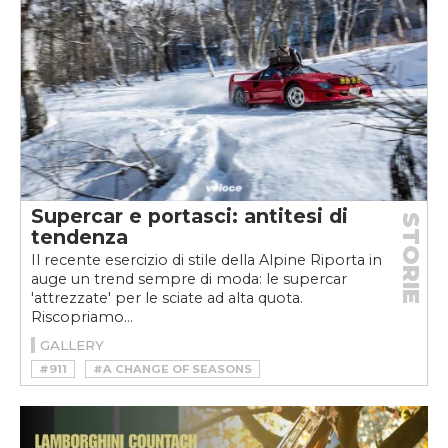
#GTO
#HORACIO PAGANI
#JAGUAR
#LAMBORGHINI
#MCLAREN
#MIURA
#P1
#PAGANI
#PORSCHE
#SALONE DI GINEVRA
Supercar e portasci: antitesi di
STORIE
tendenza
Il recente esercizio di stile della Alpine Riporta in
auge un trend sempre di moda: le supercar
'attrezzate' per le sciate ad alta quota.
Riscopriamo...
GALLERY
#911
#A CHANGE OF SEASONS
#BENTLEY
#DOWNHILL RACER
#F40
#FERRARI
#FERRARI ENZO
#GREGB.23
#HUAYRA
#LAFERRARI
#LAMBORGHINI