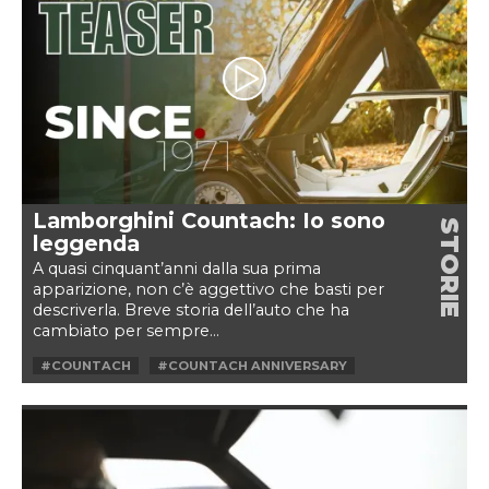
#MIURA
#PAGANI
#PORSCHE
#RED BULL JAPAN
#ROBERT REDFORD
Lamborghini Countach: Io sono
STORIE
leggenda
A quasi cinquant’anni dalla sua prima
apparizione, non c’è aggettivo che basti per
descriverla. Breve storia dell’auto che ha
cambiato per sempre...
#COUNTACH
#COUNTACH ANNIVERSARY
#FERRUCCIO LAMBORGHINI
#GANDINI
#ICON
#LAMBORGHINI
#LAMBORGHINI COUNTACH
#LP400
#MIURA
#PAOLO STANZANI
#QUATTROVALVOLE
#STANZANI