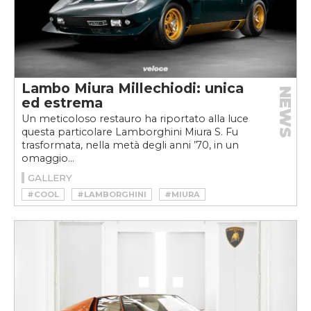
Lambo Miura Millechiodi: unica
NEWS
ed estrema
Un meticoloso restauro ha riportato alla luce
questa particolare Lamborghini Miura S. Fu
trasformata, nella metà degli anni ’70, in un
omaggio...
GALLERY
#COOL
#LAMBORGHINI
#MIURA
#VINTAGE
#WALLACE