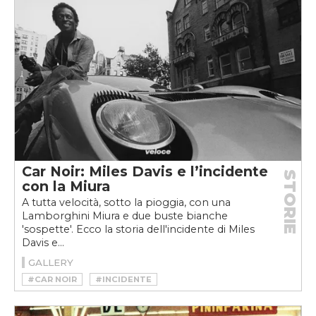
#FERRUCCIO LAMBORGHINI
#FILM
#GINO MOCCIA
#HORACIO PAGANI
#LAMBORGHINI
#MARCELLO GANDINI
#MARCO TRONCHETTI PROVERA
#MASERATI
#MAURIZIO REGGIANI
#MIURA
#PAOLO STANZANI
#PIRELLI
#V12
#VALENTINO BALBONI
Car Noir: Miles Davis e l’incidente
STORIE
con la Miura
A tutta velocità, sotto la pioggia, con una
Lamborghini Miura e due buste bianche
'sospette'. Ecco la storia dell'incidente di Miles
Davis e...
GALLERY
#CAR NOIR
#INCIDENTE
#JAMES GLICKENHAUS
#LAMBORGHINI
#LAMBORGHINI MIURA
#MILES DAVIS