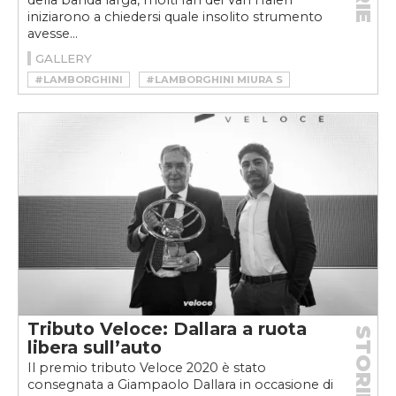
della banda larga, molti fan dei Van Halen
iniziarono a chiedersi quale insolito strumento
avesse...
GALLERY
#LAMBORGHINI
#LAMBORGHINI MIURA S
#MIURA
#MIURA P400 S
#PANAMA
#VAN HALEN
#WE ARE CURATED
Tributo Veloce: Dallara a ruota
STORIE
libera sull’auto
Il premio tributo Veloce 2020 è stato
consegnata a Giampaolo Dallara in occasione di