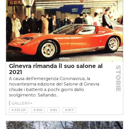
#MIURA
#SUPERCAR
#V12
Ginevra rimanda il suo salone al
STORIE
2021
A causa dell’emergenza Coronavirus, la
novantesima edizione del Salone di Ginevra
chiude i battenti a pochi giorni dallo
svolgimento. Saltando...
GALLERY+
#333 SP
#356
#8V
#917
#BUGATTI
#COUNTACH
#E-TYPE
#EB 110
#FERRARI
#FERRARI MODULO
#FIAT
#FIAT 8V
#GIMS
#GINEVRA