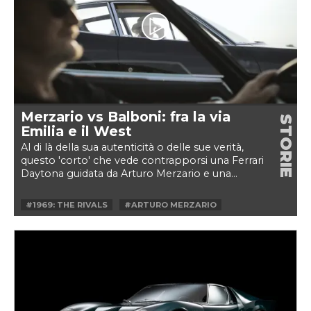
#SUPERCAR
#URRACO
#V12
#VINTAGE
Merzario vs Balboni: fra la via
STORIE
Emilia e il West
Al di là della sua autenticità o delle sue verità,
questo 'corto' che vede contrapporsi una Ferrari
Daytona guidata da Arturo Merzario e una...
#1969: THE RIVALS
#ARTURO MERZARIO
#DAYTONA
#FERRARI
#LAMBORGHINI
#MIURA
#VALENTINO BALBONI