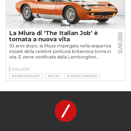
La Miura di ‘The Italian Job’ è
NEWS
tornata a nuova vita
50 anni dopo, la Miura impiegata nella sequenza
iniziale della celebre pellicola britannica torna in
vita. E viene certificata dalla Lamborghini...
GALLERY
#ANNIVERSARY
#FILM
#GRANTURISMO
#GT
#ICON
#LAMBORGHINI
#MIURA
#P400
#POLO STORICO
#SUPERCAR
#THE ITALIAN JOB