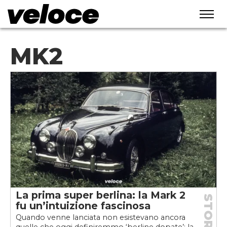
MK2
La prima super berlina: la Mark 2
STORIE
fu un’intuizione fascinosa
Quando venne lanciata non esistevano ancora