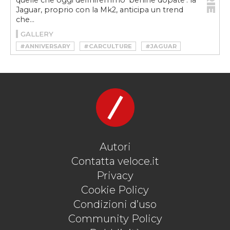
quelle che oggi definiremmo ‘berline dopate’: la
Jaguar, proprio con la Mk2, anticipa un trend
che...
GALLERY
#ANNIVERSARY
#CARCULTURE
#JAGUAR
#MARK 2
#MIKE HAWTHORN
#MK2
#SPORT
#STORY
Autori
Contatta veloce.it
Privacy
Cookie Policy
Condizioni d’uso
Community Policy