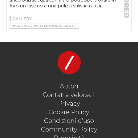
anacronistici', qualcun altro potrebbe trovare in
loro un fascino e una pulizia stilistica a cui...
GALLERY
#CRONOGRAFO MONOPULSANTE
#CYRUS KLEPSYS DICE
#FARER SEGRAVE MONOPUSHER CHRONOGRAPH
#MONOPUSHER
#SEGRAVE MONOPUSHER CHRONOGRAPH
#VELOCEOROLOGI
#VERTEX MP45 MONOPUSHER
Autori
Contatta veloce.it
Privacy
Cookie Policy
Condizioni d’uso
Community Policy