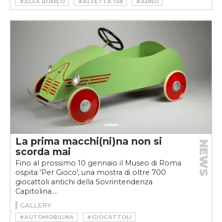
#ALFA ROMEO
#ALFETTA 158
#ARNO
#BARCHE
#CAVALLI MARINI
#MOLINARI-ALFA ROMEO 2500
#MOLIVIO-ALFA ROMEO GTA
#MOSTRA
#MUSEO
#MUSEO ALFA ROMEO
#MUSEO ARESE
#MUSEO BARCA LARIANA
#POPOLI-ALFA ROMEO
#VELOCEBARCHE
#VIDOLI
La prima macchi(ni)na non si
NEWS
scorda mai
Fino al prossimo 10 gennaio il Museo di Roma
ospita 'Per Gioco', una mostra di oltre 700
giocattoli antichi della Sovrintendenza
Capitolina....
GALLERY
#AUTOMOBILINA
#GIOCATTOLI