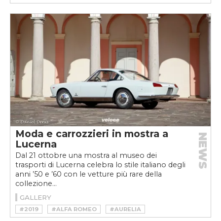
#MOSTRA
#PER GIOCO
#VINTAGE
Moda e carrozzieri in mostra a
NEWS
Lucerna
Dal 21 ottobre una mostra al museo dei
trasporti di Lucerna celebra lo stile italiano degli
anni ’50 e ’60 con le vetture più rare della
collezione...
GALLERY
#2019
#ALFA ROMEO
#AURELIA
#BERTONE
#CARS AND FASHION