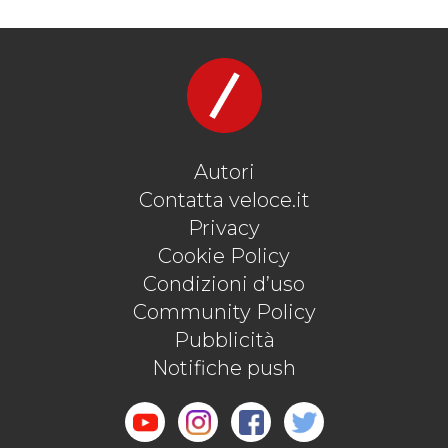
#FLAMINIA
#GHIA
#GIOVANNI MICHEOTTI
#GIULIA
#LANCIA
#MILA SCHÖN
#MOSTRA
#MUSEO SVIZZERO DEI TRASPORTI DI LUCERNA
#PININFARINA
#VIGNALE
#VINTAGE
#ZAGATO
Autori
Contatta veloce.it
Privacy
Cookie Policy
Condizioni d’uso
Community Policy
Pubblicità
Notifiche push