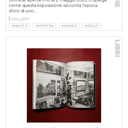
torinese aperta fino al 2 maggio 2023, ci spiega
come questa esposizione racconta l’epoca
d’oro di uno...
GALLERY
#MAUTO
#MOSTRA
#MUSEO
#RALLY
#RALLYE
LIBRI