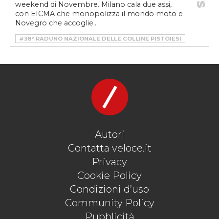
weekend di Novembre. Milano cala due assi,
con EICMA che monopolizza il mondo moto e
Novegro che accoglie...
#38° RADUNO NAZIONALE DELLE COLLINE PISTOIESI
#CLUB LEOPARD 4X4 FUORISTRADA
#DALLARA
#EICMA
#LAND ROVER
#MOSTRA SCAMBIO DI AUTO
#MOSTRA SCAMBIO DI NOVEGRO
#MOTO E CICLO D’EPOCA
#REGISTRO STORICO RANGE ROVER ITALIA
#RIEVOCAZIONE STORICA VALVISCIOLO - BASSIANO
#SOPRAVVIVERE AL WEEKEND
#VELOCE
#XVI EDIZIONE DEL CIRCUITO DELLE VALLI
Autori
Contatta veloce.it
Privacy
Cookie Policy
Condizioni d’uso
Community Policy
Pubblicità