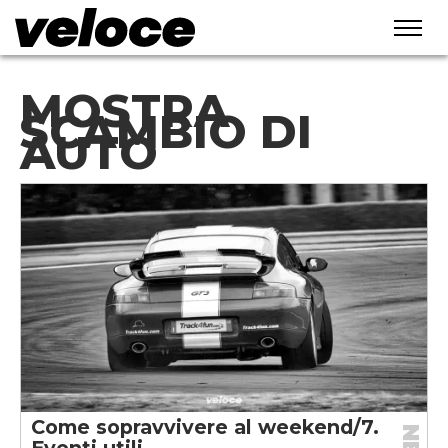
MOSTRA
SCAMBIO DI
AUTO
Come sopravvivere al weekend/7.