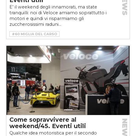
NEWS
Eventi utili
E’ il weekend degli innamorati, ma state
tranquilli: noi di Veloce amiamo soprattutto i
motori e quindi vi risparmiamo gli
zuccherosissimi raduni...
#60 MIGLIA DEL CARSO
#ASD UFFICIALI DI GARA MARIO DE CARLI
#AUTODROMO DI MODENA
#LA DIVA NEL BACKSTAGE ALFA ROMEO
#LESSINIA RALLY HISTORIC
#LESSINIASPORT
#MOSTRA SCAMBIO DI AUTO
#MOTO E CICLO D’EPOCA DI NOVEGRO
#NOVEGRO
#SILANTREFFEN
#TAZIO NUVOLARI
#TRACK4FUN
Come sopravvivere al
NEWS
weekend/45. Eventi utili
Qualche idea motoristica per il secondo