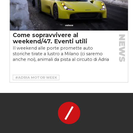
Come sopravvivere al
NEWS
weekend/47. Eventi utili
Il weekend alle porte promette auto
storiche tirate a lustro a Milano (ci saremo
anche noi), animali da pista al circuito di Adria
e un po’ di...
#ADRIA MOTOR WEEK
#CAPENA TUNING SHOW
#ITALIAN WHEELS
#MILANO AUTOCLASSICA
#MOTORI
#RADUNO LAND ROVER SARDEGNA
#RUOTANDO
#TUNING
#VINTAGE