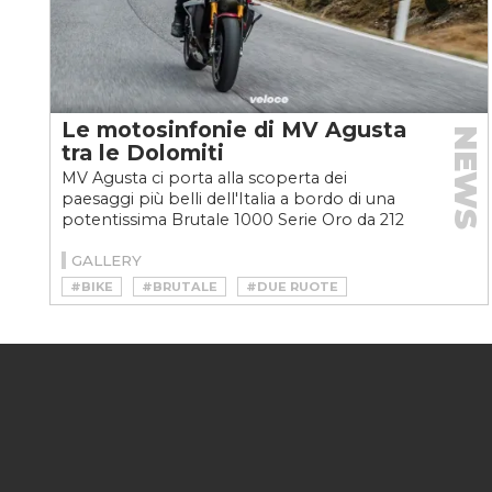
Le motosinfonie di MV Agusta
NEWS
tra le Dolomiti
MV Agusta ci porta alla scoperta dei
paesaggi più belli dell'Italia a bordo di una
potentissima Brutale 1000 Serie Oro da 212
cv
GALLERY
#BIKE
#BRUTALE
#DUE RUOTE
#MOTO
#MOTORI
#MV AGUSTA