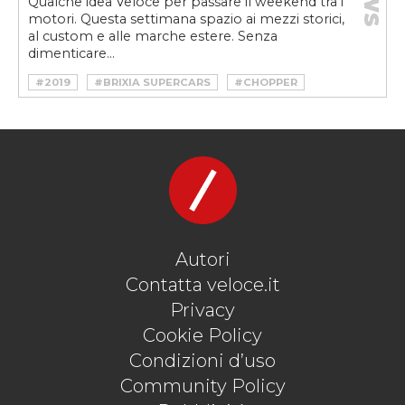
Qualche idea Veloce per passare il weekend tra i
motori. Questa settimana spazio ai mezzi storici,
al custom e alle marche estere. Senza
dimenticare...
#2019
#BRIXIA SUPERCARS
#CHOPPER
#HOTROD
#HYUNDAI
#MAHINDRA
#MOTORS WORLD
#MUSCLE CAR
#SALONE AUTO E MOTO D'EPOCA PADOVA
Autori
Contatta veloce.it
Privacy
Cookie Policy
Condizioni d’uso
Community Policy