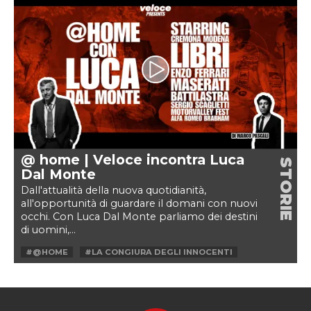
#HORACIO PAGANI
#LAMBORGHINI
#MOTOR VALLEY
#MOTOR VALLEY FEST
#MOTORVALLEY
#PAGANI
#STEFANO DOMENICALI
#WALTER DE SILVA
@ home | Veloce incontra Luca
STORIE
Dal Monte
Dall'attualità della nuova quotidianità,
all'opportunità di guardare il domani con nuovi
occhi. Con Luca Dal Monte parliamo dei destini
di uomini,...
#@HOME
#LA CONGIURA DEGLI INNOCENTI
#LIBRI
#LUCA DAL MONTE
#MOTORVALLEY
#REX