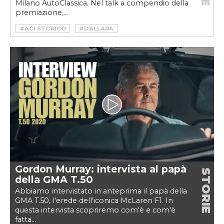
Milano AutoClassica. Nel talk a compendio della
premiazione,...
#ACI STORICO
#DALLARA
#GIAMPAOLO DALLARA
#LAMBORGHINI
#LAMBORGHINI MIURA
#MILANO AUTOCLASSICA
#MIURA
#MOTORVALLEY
#POLO STORICO
#STRADALE
#SUPERCAR
Gordon Murray: intervista al papà
STORIE
della GMA T.50
Abbiamo intervistato in anteprima il papà della
GMA T.50, l'erede dell'iconica McLaren F1. In
questa intervista scopriremo com'è e com'è
fatta...