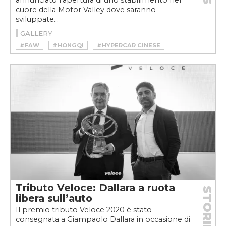
annunciato l’apertura di uno stabilimento nel
cuore della Motor Valley dove saranno
sviluppate...
GALLERY
#FAW
#HONGQI
#HYPERCAR CINESE
#MOTORVALLEY
#SILK EV
#WALTER DE SILVA
Tributo Veloce: Dallara a ruota
STORIE
libera sull’auto
Il premio tributo Veloce 2020 è stato
consegnata a Giampaolo Dallara in occasione di