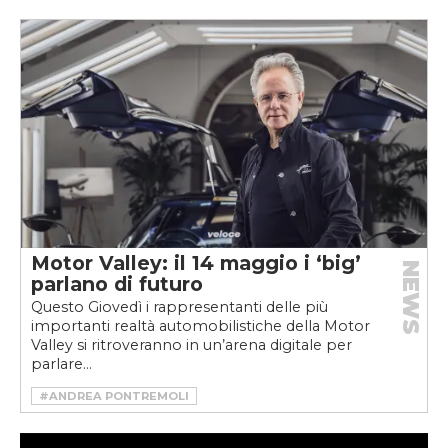
#HORACIO PAGANI
#HYPERCAR
#MADE IN ITALY
#MASERATI INNOVATION LAB
#MOTOR VALLEY
#MOTOR VALLEY FEST
#MOTORVALLEY
#MOTORVALLEYFEST
#MUSEO HORACIO PAGANI
#MUSEO LAMBORGHINI
#PAGANI
#SUPERCAR
Motor Valley: il 14 maggio i ‘big’
NEWS
parlano di futuro
Questo Giovedì i rappresentanti delle più
importanti realtà automobilistiche della Motor
Valley si ritroveranno in un’arena digitale per
parlare...
#ANDREA PONTREMOLI
#CLAUDIO DOMENICALI
#DALLARA
#DUCATI
#HARALD WESTER