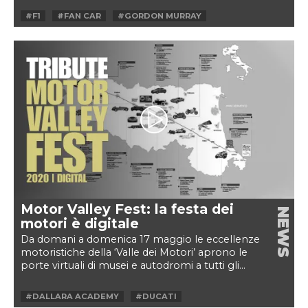
#F1
#FAN CAR
#GORDON MURRAY
#GORDON MURRAY AUTOMOTIVE
#HYPERCAR
#MCLAREN
#MOTORVALLEY
#SPEEDTAIL
#T.50
Motor Valley Fest: la festa dei
NEWS
motori è digitale
Da domani a domenica 17 maggio le eccellenze
motoristiche della ‘Valle dei Motori’ aprono le
porte virtuali di musei e autodromi a tutti gli...
#DALLARA ACADEMY
#DUCATI