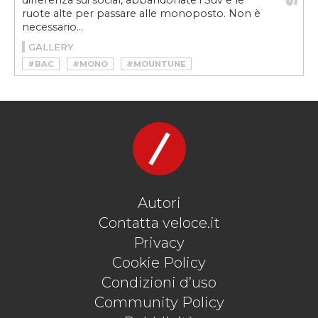
differenza sui social, abbandonate i Suv e le
ruote alte per passare alle monoposto. Non è
necessario...
GALLERY
#BAC
#MONO
#MOUNTUNE
#NEW MONO
#ÖHLINS
#TRACKDAY
Autori
Contatta veloce.it
Privacy
Cookie Policy
Condizioni d’uso
Community Policy