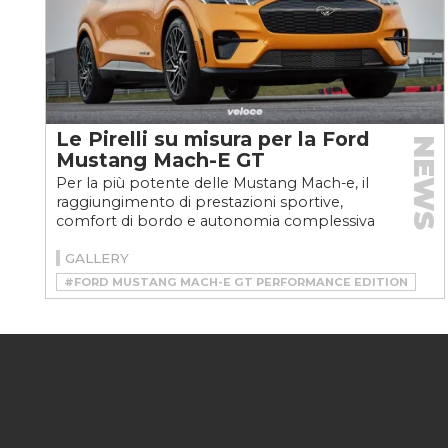
Le Pirelli su misura per la Ford
NEWS
Mustang Mach-E GT
Per la più potente delle Mustang Mach-e, il
raggiungimento di prestazioni sportive,
comfort di bordo e autonomia complessiva
passano anche dalla...
GALLERY
#FORD MUSTANG MACH-E GT PERFORMANCE EDITION
#MUSTANG MACH-E GT PERFORMANCE EDITION
#P ZERO ELECT
#PIRELLI
#PIRELLI FORD MUSTANG MACH-E
#PIRELLI P ZERO
#PIRELLI P ZERO ELECT
#VELOCEKW