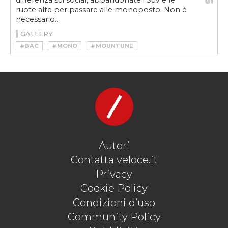
differenza sui social, abbandonate i Suv e le
ruote alte per passare alle monoposto. Non è
necessario...
GALLERY
#BAC
#MONO
#MOUNTUNE
#NEW MONO
#ÖHLINS
#TRACKDAY
Autori
Contatta veloce.it
Privacy
Cookie Policy
Condizioni d’uso
Community Policy