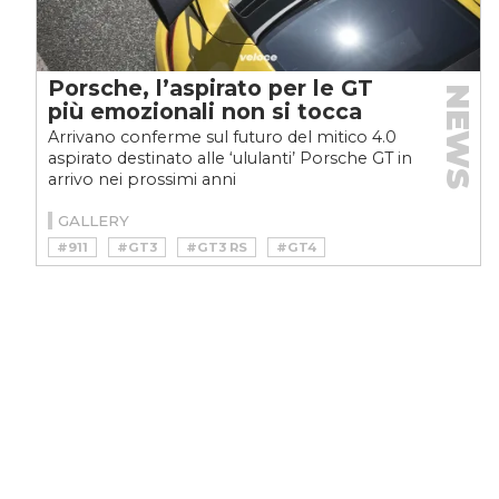
Porsche, l’aspirato per le GT
NEWS
più emozionali non si tocca
Arrivano conferme sul futuro del mitico 4.0
aspirato destinato alle ‘ululanti’ Porsche GT in
arrivo nei prossimi anni
GALLERY
#911
#GT3
#GT3 RS
#GT4
#ICON
#NEWS
#PORSCHE
#SPORT