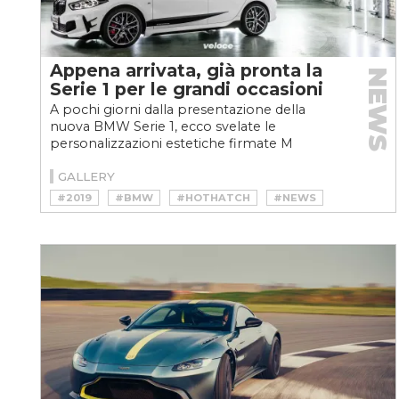
Appena arrivata, già pronta la
NEWS
Serie 1 per le grandi occasioni
A pochi giorni dalla presentazione della
nuova BMW Serie 1, ecco svelate le
personalizzazioni estetiche firmate M
Performance
GALLERY
#2019
#BMW
#HOTHATCH
#NEWS
#SERIE1
#SPORTSCAR