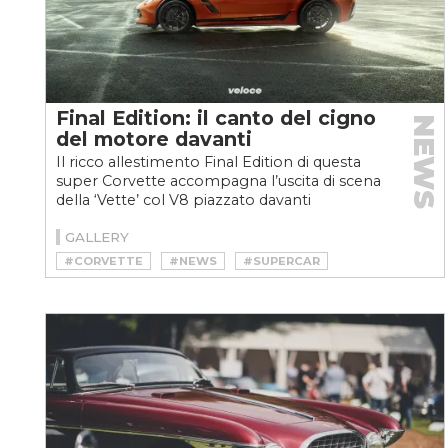
Final Edition: il canto del cigno
NEWS
del motore davanti
Il ricco allestimento Final Edition di questa
super Corvette accompagna l’uscita di scena
della ‘Vette’ col V8 piazzato davanti
GALLERY
#CORVETTE
#NEWS
#SUPERCAR
#TRACKDAY
#Z06