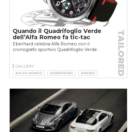
Quando il Quadrifoglio Verde
TAILORED
dell’Alfa Romeo fa tic-tac
Eberhard celebra Alfa Romeo con il
cronografo sportivo Quadrifoglio Verde
GALLERY
#ALFA ROMEO
#EBERHARD
#NEWS
#OROLOGIO
#QUADRIFOGLIO
#RACE
#TAILORED
#VINTAGE