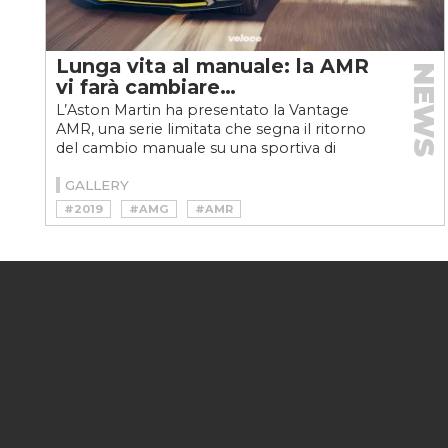
Lunga vita al manuale: la AMR
NEWS
vi farà cambiare…
L’Aston Martin ha presentato la Vantage
AMR, una serie limitata che segna il ritorno
del cambio manuale su una sportiva di
Gaydon
GALLERY
#2019
#AMG
#AMR
#ASTON MARTIN
#GRANTURISMO
#GT
#NEWS
#SPORTSCAR
#VANTAGE