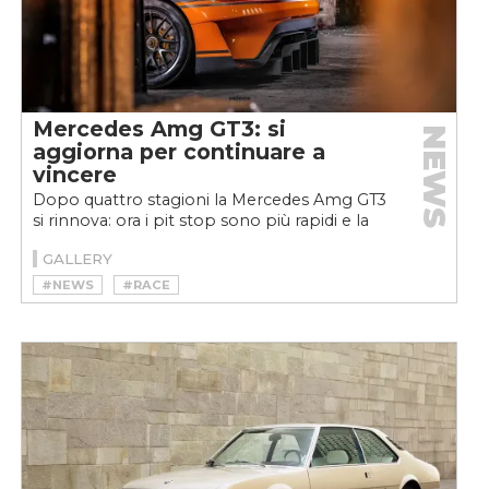
Mercedes Amg GT3: si
NEWS
aggiorna per continuare a
vincere
Dopo quattro stagioni la Mercedes Amg GT3
si rinnova: ora i pit stop sono più rapidi e la
meccanica è più protetta.
GALLERY
#NEWS
#RACE