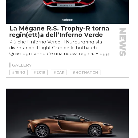
La Mégane R.S. Trophy-R torna
NEWS
regin(ett)a dell’Inferno Verde
Più che l’Inferno Verde, il Nürburgring sta
diventando il Fight Club delle hothatch.
Quasi ogni anno c’è una nuova regina. E oggi
si torna a...
GALLERY
#’RING
#2019
#CAR
#HOTHATCH
#LAURENT HURGON
#MEGANE
#NEWS
#NÜRBURGRING
#RENAULT
#RS
#SPORTSCAR
#TROPHY-R