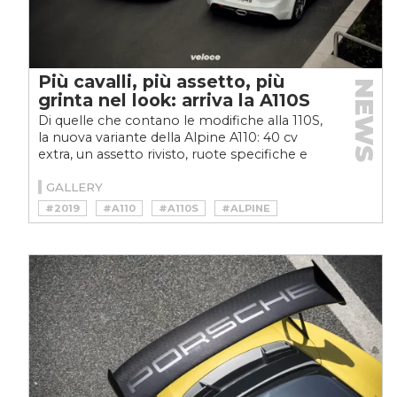
Più cavalli, più assetto, più
NEWS
grinta nel look: arriva la A110S
Di quelle che contano le modifiche alla 110S,
la nuova variante della Alpine A110: 40 cv
extra, un assetto rivisto, ruote specifiche e
assistenza...
GALLERY
#2019
#A110
#A110S
#ALPINE
#COUPÉ
#NEWS
#SPORTSCAR