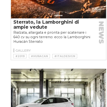
Sterrato, la Lamborghini di
NEWS
ampie vedute
Rialzata, allargata e pronta per scatenare i
640 cv su ogni terreno: ecco la Lamborghini
Huracán Sterrato
GALLERY
#2019
#HURACAN
#ITALDESIGN
#JARAMA
#LAMBORGHINI
#NEWS
#RALLY
#STERRATO
#URRACO