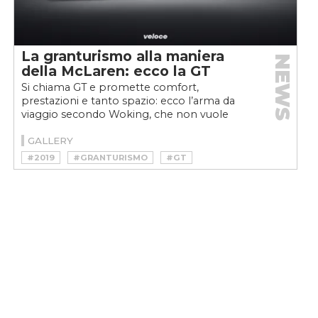
La granturismo alla maniera
NEWS
della McLaren: ecco la GT
Si chiama GT e promette comfort,
prestazioni e tanto spazio: ecco l’arma da
viaggio secondo Woking, che non vuole
rinunciare al motore dietro...
GALLERY
#2019
#GRANTURISMO
#GT
#MCLAREN
#NEWS
#SUPERCAR