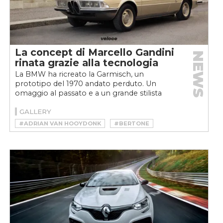
La concept di Marcello Gandini
NEWS
rinata grazie alla tecnologia
La BMW ha ricreato la Garmisch, un
prototipo del 1970 andato perduto. Un
omaggio al passato e a un grande stilista
italiano: Marcello Gandini...
GALLERY
#ADRIAN VAN HOOYDONK
#BERTONE
#BMW
#CARCULTURE
#CONCEPT
#GARMISCH
#MARCELLO GANDINI
#NEWS
#VILLA D'ESTE
#VINTAGE