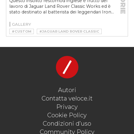
STORIE
Questo insolito restomod inglese è frutto del
lavoro di Jaguar Land Rover Classic Works ed è
stato destinato al batterista dei leggendari Iron...
GALLERY
#CUSTOM
#JAGUAR LAND ROVER CLASSIC
#JAGUAR XJ
#JAGUAR XJ6
#NICKO MCBRAIN
#NICKO MCBRAIN JAGUAR XJ6
#RESTOMOD
Autori
Contatta veloce.it
Privacy
Cookie Policy
Condizioni d’uso
Community Policy