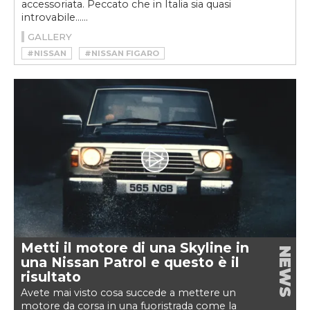
accessoriata. Peccato che in Italia sia quasi
introvabile......
GALLERY
#NISSAN
#NISSAN FIGARO
Metti il motore di una Skyline in
NEWS
una Nissan Patrol e questo è il
risultato
Avete mai visto cosa succede a mettere un
motore da corsa in una fuoristrada come la