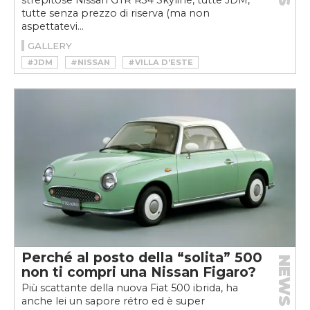
strepitose Nissan GTR R34 Skyline, tutte JDM,
tutte senza prezzo di riserva (ma non
aspettatevi...
GALLERY
#JDM
#NISSAN
#VILLA D'ESTE
Perché al posto della “solita” 500
NEWS
non ti compri una Nissan Figaro?
Più scattante della nuova Fiat 500 ibrida, ha
anche lei un sapore rétro ed è super