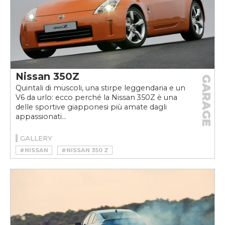
Nissan 350Z
GARAGE
Quintali di muscoli, una stirpe leggendaria e un
V6 da urlo: ecco perché la Nissan 350Z è una
delle sportive giapponesi più amate dagli
appassionati...
GALLERY
#NISSAN
#NISSAN 350 Z
#NISSAN 350Z STORIA