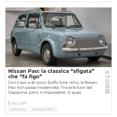
#STATION WAGON
Nissan Pao: la classica “sfigata”
STORIE
che “fa figo”
Con il suo a dir poco buffo look rétro, la Nissan
Pao non passa inosservata. Trovarla fuori dal
Giappone, però, è impossibile. O quasi
GALLERY
#NISSAN
#NISSAN PAO