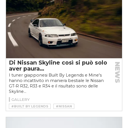
Di Nissan Skyline così si può solo
NEWS
aver paura…
I tuner giapponesi Built By Legends e Mine's
hanno incattivito in maniera bestiale le Nissan
GT-R R32, R33 e R34 e il risultato sono delle
Skyline...
GALLERY
#BUILT BY LEGENDS
#NISSAN
#NISSAN SKYLINE