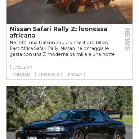
Nissan Safari Rally Z: leonessa
NEWS
africana
Nel 1971 una Datsun 240 Z vinse il proibitivo
East Africa Safari Rally: Nissan ne omaggia le
gesta con una Z moderna da mille e una notte
GALLERY
#NISSAN
#NISSAN Z
#RALLY