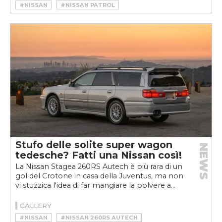
#NISSAN
#NISSAN PATROL
Stufo delle solite super wagon
NEWS
tedesche? Fatti una Nissan così!
La Nissan Stagea 260RS Autech è più rara di un
gol del Crotone in casa della Juventus, ma non
vi stuzzica l'idea di far mangiare la polvere a...
GALLERY
#NISSAN
#NISSAN 260RS AUTECH