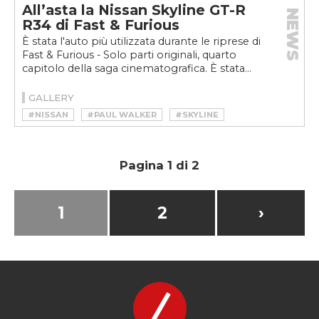
All’asta la Nissan Skyline GT-R
NEWS
R34 di Fast & Furious
È stata l'auto più utilizzata durante le riprese di
Fast & Furious - Solo parti originali, quarto
capitolo della saga cinematografica. È stata...
GALLERY
#NISSAN
#PAUL WALKER
#SKYLINE
#SKYLINE GT-R R34
Pagina 1 di 2
1
2
›