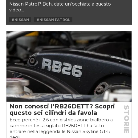
Nissan Patrol? Beh, date un'occhiata a questo
video...
#NISSAN
#NISSAN PATROL
#NISSAN SKYLINE GT-R
Non conosci l’RB26DETT? Scopri
STORIE
questo sei cilindri da favola
Ecco perché il 2.6 con distribuzione bialbero a
camme in testa siglato RB26DETT ha fatto
entrare nella leggenda le Nissan Skyline GT-R
degli...