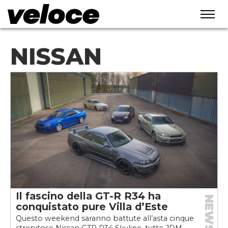
NISSAN
Il fascino della GT-R R34 ha
NEWS
conquistato pure Villa d’Este
Questo weekend saranno battute all’asta cinque