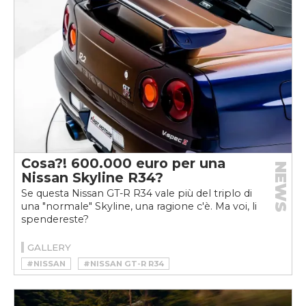
Cosa?! 600.000 euro per una
NEWS
Nissan Skyline R34?
Se questa Nissan GT-R R34 vale più del triplo di
una "normale" Skyline, una ragione c'è. Ma voi, li
spendereste?
GALLERY
#NISSAN
#NISSAN GT-R R34