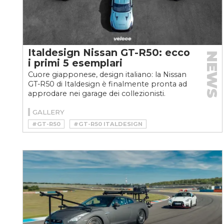
Italdesign Nissan GT-R50: ecco
NEWS
i primi 5 esemplari
Cuore giapponese, design italiano: la Nissan
GT-R50 di Italdesign è finalmente pronta ad
approdare nei garage dei collezionisti.
Scopriamo i...
GALLERY
#GT-R50
#GT-R50 ITALDESIGN
#ITALDESIGN
#NISSAN GT-R
#NISSAN GT-R50
#NISSAN GT-R50 ITALDESIGN