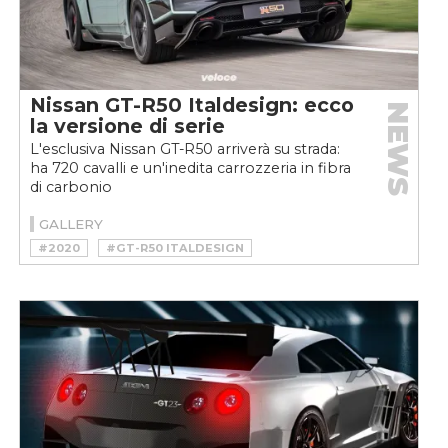
Nissan GT-R50 Italdesign: ecco
NEWS
la versione di serie
L'esclusiva Nissan GT-R50 arriverà su strada:
ha 720 cavalli e un'inedita carrozzeria in fibra
di carbonio
GALLERY
#2020
#GT-R50 ITALDESIGN
#ITALDESIGN
#NISSAN GT-R
#NISSAN GT-R50
#SPORTSCAR
#SUPERCAR