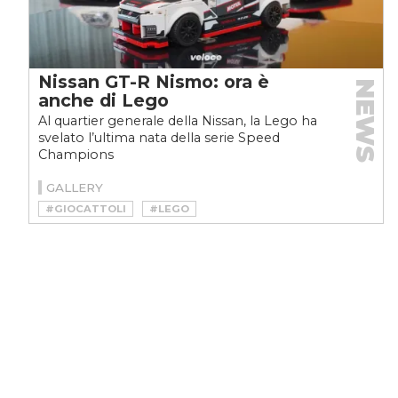
Nissan GT-R Nismo: ora è
NEWS
anche di Lego
Al quartier generale della Nissan, la Lego ha
svelato l’ultima nata della serie Speed
Champions
GALLERY
#GIOCATTOLI
#LEGO
#LEGO SPEED CHAMPIONS
#NISMO
#NISSAN
#NISSAN GT-R
#SPEED CHAMPIONS
#SUPERCAR
#TOY