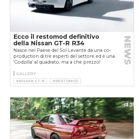
Ecco il restomod definitivo
NEWS
della Nissan GT-R R34
Nasce nel Paese del Sol Levante da una co-
production di tre esperti del settore ed è una
‘Godzilla’ al quadrato, ma a che prezzo!
GALLERY
#NISSAN GT-R
#RESTOMOD
#SKYLINE GT-R