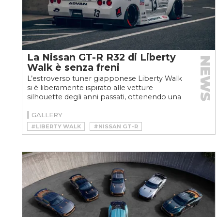
La Nissan GT-R R32 di Liberty
NEWS
Walk è senza freni
L’estroverso tuner giapponese Liberty Walk
si è liberamente ispirato alle vetture
silhouette degli anni passati, ottenendo una
Nissan GT-R R32...
GALLERY
#LIBERTY WALK
#NISSAN GT-R
#TUNING