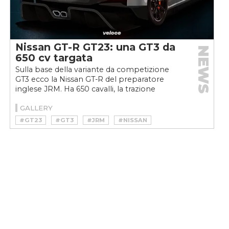
Nissan GT-R GT23: una GT3 da
NEWS
650 cv targata
Sulla base della variante da competizione
GT3 ecco la Nissan GT-R del preparatore
inglese JRM. Ha 650 cavalli, la trazione
posteriore e costa...
GALLERY
#GT23
#GT3
#JRM
#NISSAN
#NISSAN GT-R
#NISSAN GT-R GT23
#RACING