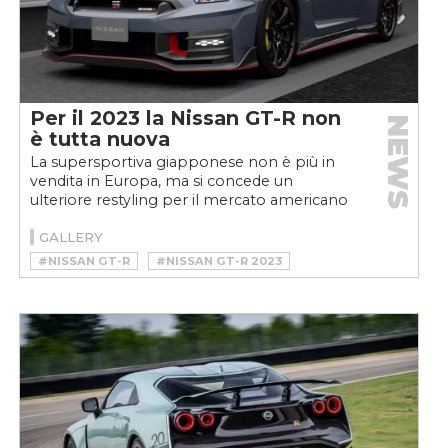
Per il 2023 la Nissan GT-R non
NEWS
è tutta nuova
La supersportiva giapponese non è più in
vendita in Europa, ma si concede un
ulteriore restyling per il mercato americano
e asiatico. Cambiano...
GALLERY
#NISSAN GT-R
#NISSAN GT-R 2023
#NISSAN GT-R NISMO
#NISSAN GT-R NISMO 2023
#NUOVA NISSAN GT-R