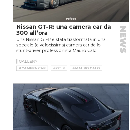
Nissan GT-R: una camera car da
NEWS
300 all’ora
Una Nissan GT-R è stata trasformata in una
speciale (e velocissima) camera car dallo
stunt-driver professionista Mauro Calo
GALLERY
#CAMERA CAR
#GT R
#MAURO CALO
#NISSAN
#NISSAN GT-R