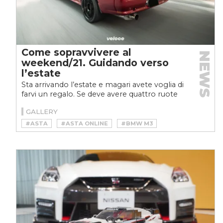
Come sopravvivere al
NEWS
weekend/21. Guidando verso
l’estate
Sta arrivando l’estate e magari avete voglia di
farvi un regalo. Se deve avere quattro ruote
ed essere pettinato c’è un’asta che fa per
GALLERY
voi,...
#ASTA
#ASTA ONLINE
#BMW M3
#BMW M3 E30
#DRIVING INTO THE SUMMER
#FORD MUSTANG
#HUMMER
#HUMVEE
#MUSTANG 50TH ANNIVERSARY
#NISSAN GT-R
#R32 NISSAN GT-R
#RM SOTHEBY’S