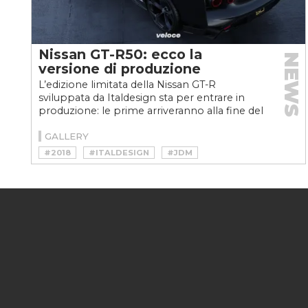
Nissan GT-R50: ecco la
NEWS
versione di produzione
L’edizione limitata della Nissan GT-R
sviluppata da Italdesign sta per entrare in
produzione: le prime arriveranno alla fine del
2020
GALLERY
#2018
#ITALDESIGN
#JDM
#NISSAN
#NISSAN GT-R
#NISSAN GT-R50