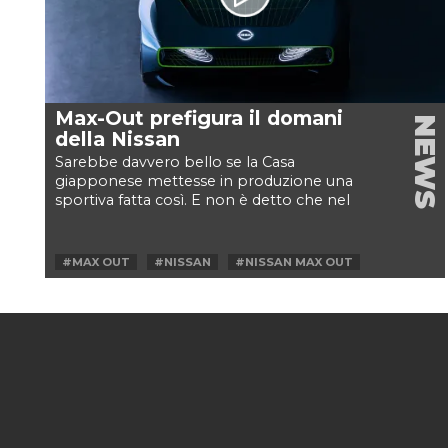
Max-Out prefigura il domani
NEWS
della Nissan
Sarebbe davvero bello se la Casa
giapponese mettesse in produzione una
sportiva fatta così. E non è detto che nel
prossimo futuro non arrivi...
#MAX OUT
#NISSAN
#NISSAN MAX OUT