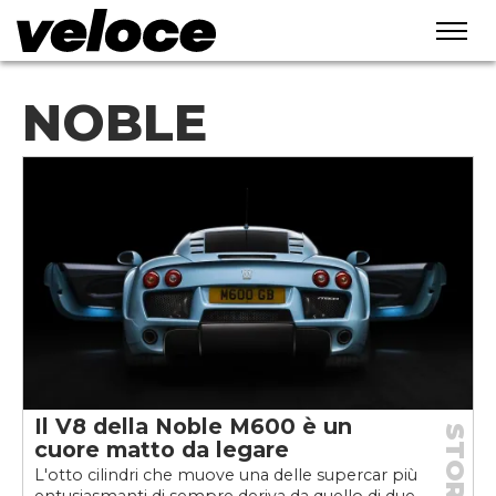
NOBLE
Il V8 della Noble M600 è un
STORIE
cuore matto da legare
L'otto cilindri che muove una delle supercar più