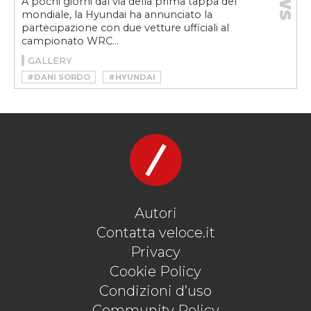
A pochi giorni dal via della prima tappa del
mondiale, la Hyundai ha annunciato la
partecipazione con due vetture ufficiali al
campionato WRC...
GALLERY
#DANI SORDO
#HYUNDAI
#HYUNDAI I20 WRC
#HYUNDAI MOTORSPORT
#LOEB
#NEUVILLE
#NIKOLAY GRYAZIN
#OLE CHRISTIAN VEIBY
#OTT TÄNAK
#RALLY
#REDGREY TEAM
#SÉBASTIEN LOEB
#TANAK
#THIERRY NEUVILLE
#WRC
#WRC 2
Autori
Contatta veloce.it
Privacy
Cookie Policy
Condizioni d’uso
Community Policy