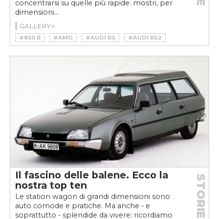
concentrarsi su quelle più rapide: mostri, per
dimensioni...
GALLERY+
#850 R
#AMG
#AUDI RS
#AUDI RS2
#BRABUS
#IMPALA
#PASSAT
#STATION WAGON
#SW
#TURBO
#V10
#V8
#VOLKSWAGEN
#VOLVO
Il fascino delle balene. Ecco la
STORIE
nostra top ten
Le station wagon di grandi dimensioni sono
auto comode e pratiche. Ma anche - e
soprattutto - splendide da vivere: ricordiamo