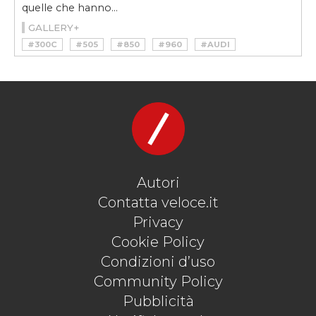
quelle che hanno...
GALLERY+
#300C
#505
#850
#960
#AUDI
#BREAK
#BUICK
#CAPRICE ESTATE
#CHEVROLET
#CITROEN
#CX BREAK
#ESTATE
#LANCIA
#MERCEDES
#NISSAN
#OLDSMOBILE
#PASSAT
#PEUGEOUT
#ROADMASTER
#S123
#STATION WAGON
#SW
#SYNCRO
#THEMA
#VARIANT
#VISTA CRUISER
#VOLKSWAGEN
#VOLVO
Autori
Contatta veloce.it
Privacy
Cookie Policy
Condizioni d’uso
Community Policy
Pubblicità