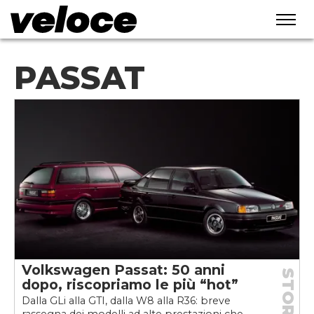
PASSAT
Volkswagen Passat: 50 anni
STORIE
dopo, riscopriamo le più “hot”
Dalla GLi alla GTI, dalla W8 alla R36: breve