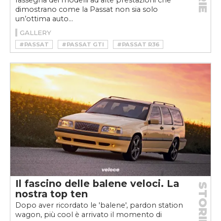
rassegna dei modelli ad alte prestazioni che
dimostrano come la Passat non sia solo
un’ottima auto...
GALLERY
#PASSAT
#PASSAT GTI
#PASSAT R36
#PASSAT W8
#VOLKSWAGEN
#VOLKSWAGEN PASSAT
#VOLKSWAGEN PASSAT GLI
#VOLKSWAGEN PASSAT GTI
#VOLKSWAGEN PASSAT R36
#VOLKSWAGEN PASSAT SPORTIVE
#VOLKSWAGEN PASSAT STORIA
#VOLKSWAGEN PASSAT W8
Il fascino delle balene veloci. La
STORIE
nostra top ten
Dopo aver ricordato le 'balene', pardon station
wagon, più cool è arrivato il momento di