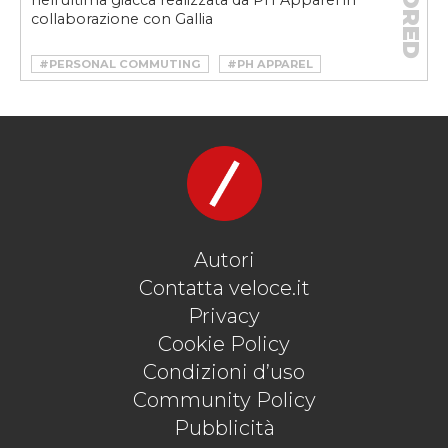
nell'ultima giacca realizzata da PH Apparel in
collaborazione con Gallia
#PERSONAL COMMUTING
#PH APPAREL
#POWER JACKET
Autori
Contatta veloce.it
Privacy
Cookie Policy
Condizioni d’uso
Community Policy
Pubblicità