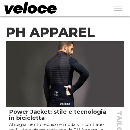
PH APPAREL
Power Jacket: stile e tecnologia
TAILORED
in bicicletta
Abbigliamento tecnico e moda si incontrano