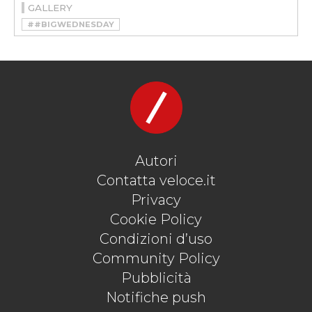
GALLERY
##BIGWEDNESDAY
#BIGWEDNESDAYVELOCE
#CAMPIONE DEL MONDO
#COLIN CHAPMAN
#F1
#FERRARI
#FORMULA 1
#HONDA
#LOTUS
#MCLAREN
#NIGEL MANSELL
#PILOTA
#PIQUET
#PROST
#SENNA
#WILLIAMS
Autori
Contatta veloce.it
Privacy
Cookie Policy
Condizioni d’uso
Community Policy
Pubblicità
Notifiche push