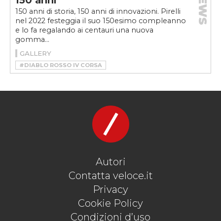
NEWS
150 anni
150 anni di storia, 150 anni di innovazioni. Pirelli
nel 2022 festeggia il suo 150esimo compleanno
e lo fa regalando ai centauri una nuova
gomma...
GALLERY
#DIABLO ROSSO IV CORSA
#GOMME MOTO DA STRADA
#GOMME MOTO PER LA PISTA
#MOTO
#PIRELLI DIABLO ROSSO
#PIRELLI DIABLO ROSSO IV CORSA
#VELOCEMOTO
Autori
Contatta veloce.it
Privacy
Cookie Policy
Condizioni d’uso