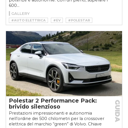
600...
GALLERY
#AUTO ELETTRICA
#EV
#POLESTAR
#POLESTAR 2
#POLESTAR 2 2023
#POLESTAR 2 RESTYLING
#VELOCEKW
Polestar 2 Performance Pack:
GUIDA
brivido silenzioso
Prestazioni impressionanti e autonomia
nell’ordine dei 500 chilometri per la crossover
elettrica del marchio “green” di Volvo. Chiave