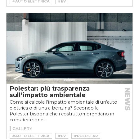
#AUTO ELETTRICA
#EV
#GOODWOOD FESTIVAL OF SPEED
#POLESTAR
#POLESTAR 2
#VELOCEKW
Polestar: più trasparenza
NEWS
sull’impatto ambientale
Come si calcola l’impatto ambientale di un’auto
elettrica o di una a benzina? Secondo la
Polestar bisogna che i costruttori prendano in
considerazione...
GALLERY
#AUTO ELETTRICA
#EV
#POLESTAR