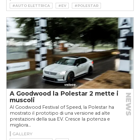
#AUTO ELETTRICA
#EV
#POLESTAR
#POLESTAR 2
#POLESTAR 2 ARCTIC CIRCLE
#POLESTAR VOLVO
#VELOCEKW
A Goodwood la Polestar 2 mette i
NEWS
muscoli
Al Goodwood Festival of Speed, la Polestar ha
mostrato il prototipo di una versione ad alte
prestazioni della sua EV. Cresce la potenza e
migliora...
GALLERY