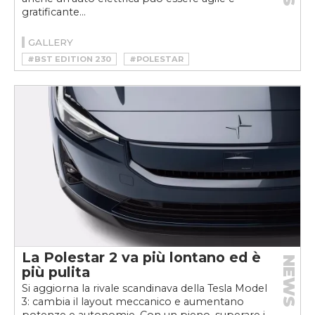
gratificante...
GALLERY
#BST EDITION 230
#POLESTAR
#POLESTAR 2
La Polestar 2 va più lontano ed è
NEWS
più pulita
Si aggiorna la rivale scandinava della Tesla Model
3: cambia il layout meccanico e aumentano
potenze e autonomie. Con un pieno, superare i