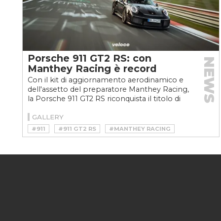
Porsche 911 GT2 RS: con
NEWS
Manthey Racing è record
Con il kit di aggiornamento aerodinamico e
dell'assetto del preparatore Manthey Racing,
la Porsche 911 GT2 RS riconquista il titolo di
regina...
GALLERY
#911
#911 GT2 RS
#MANTHEY RACING
#NORDSCHLEIFE
#NÜRBURGRING
#NÜRBURGRING RECORD
#PORSCHE 911 GT2 RS
#PORSCHE 911 GT2 RS MANTHEY RACING
#PORSCHE GT
#RECORD