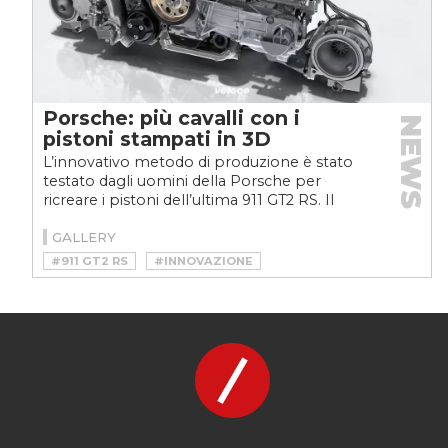
Porsche: più cavalli con i
NEWS
pistoni stampati in 3D
L’innovativo metodo di produzione è stato
testato dagli uomini della Porsche per
ricreare i pistoni dell’ultima 911 GT2 RS. Il
risultato? Un...
GALLERY
#911 GT2 RS
#INNOVAZIONE
#PORSCHE
#PORSCHE 911 GT2
#PORSCHE 911 GT2 RS
#SPORTSCAR
#STAMPA 3D
#SUPERCAR
#TECH