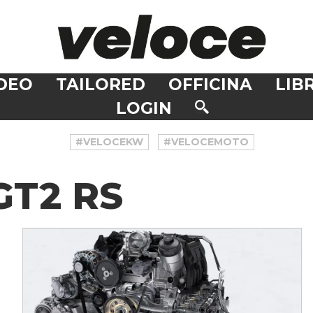
DEO
TAILORED
OFFICINA
LIBR
LOGIN
#VELOCEKW
#VELOCEMOTO
GT2 RS