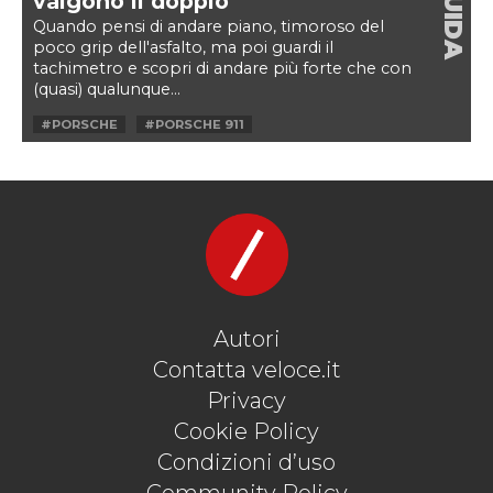
GUIDA
valgono il doppio
Quando pensi di andare piano, timoroso del
poco grip dell'asfalto, ma poi guardi il
tachimetro e scopri di andare più forte che con
(quasi) qualunque...
#PORSCHE
#PORSCHE 911
#PORSCHE 911 992
#PORSCHE 911 TURBO
#PORSCHE 911 TURBO 2022 PROVA
#PORSCHE 911 TURBO 2022 RECENESIONE
#PORSCHE 911 TURBO 2022 TEST
#PORSCHE 911 TURBO 992
#PORSCHE 911 TURBO CABRIOLET
#PORSCHE 911 TURBO PROVA
#PORSCHE 911 TURBO PROVA SU STRADA
#PORSCHE 911 TURBO RECENSIONE
Autori
#PORSCHE 911 TURBO TEST
Contatta veloce.it
Privacy
Cookie Policy
Condizioni d’uso
Community Policy