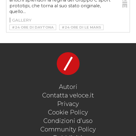
antichi splendori la regina del Gruppo C sport
prototipi, che torna al suo stato originale,
quello...
GALLERY
#24 ORE DI DAYTONA
#24 ORE DI LE MANS
#ENDURANCE
#EVEX PORSCHE 910E
#GRUPPO C
#MOTORSPORT
#PORSCHE
#PORSCHE 962 C
#VINTAGE
Autori
Contatta veloce.it
Privacy
Cookie Policy
Condizioni d’uso
Community Policy