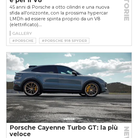
STORIE
è per il V8
45 anni di Porsche a otto cilindri e una nuova
sfida all'orizzonte, con la prossima hypercar
LMDh ad essere spinta proprio da un V8
(elettrificato)....
GALLERY
#PORSCHE
#PORSCHE 918 SPYDER
#PORSCHE 928
#PORSCHE CAYENNE
#PORSCHE CAYENNE S DIESEL
#PORSCHE CAYENNE TURBO
#PORSCHE LMDH
#PORSCHE RS SPYDER
#PORSCHE V8
#PORSCHE V8 AUTO
#PORSCHE V8 CARS
Porsche Cayenne Turbo GT: la più
NEWS
veloce