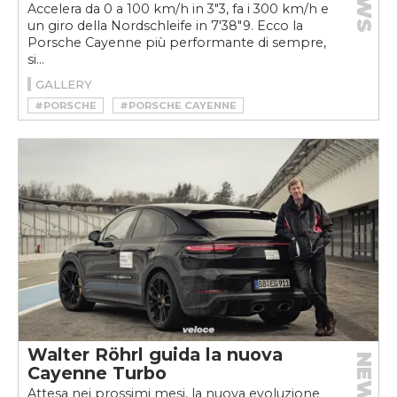
Accelera da 0 a 100 km/h in 3"3, fa i 300 km/h e
un giro della Nordschleife in 7'38"9. Ecco la
Porsche Cayenne più performante di sempre,
si...
GALLERY
#PORSCHE
#PORSCHE CAYENNE
#PORSCHE CAYENNE TURBO
#PORSCHE CAYENNE TURBO GT
#SUV
Walter Röhrl guida la nuova
NEWS
Cayenne Turbo
Attesa nei prossimi mesi, la nuova evoluzione