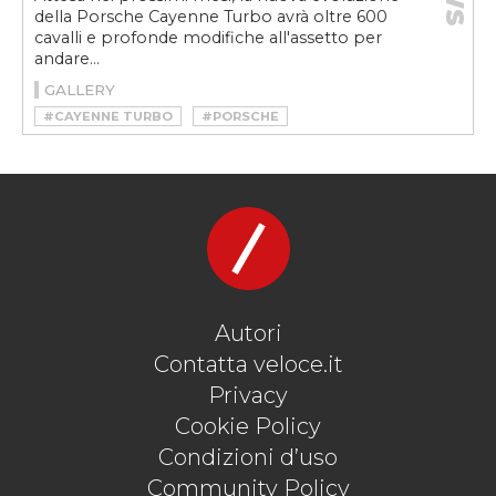
della Porsche Cayenne Turbo avrà oltre 600
cavalli e profonde modifiche all'assetto per
andare...
GALLERY
#CAYENNE TURBO
#PORSCHE
#PORSCHE CAYENNE TURBO
#SUV
#WALTER RÖHRL
Autori
Contatta veloce.it
Privacy
Cookie Policy
Condizioni d’uso
Community Policy