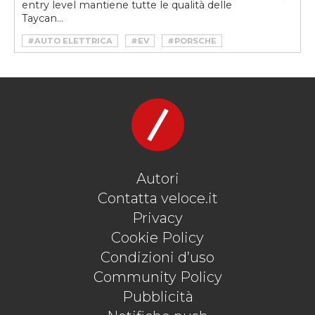
entry level mantiene tutte le qualità delle
Taycan...
#AUTO ELETTRICA
#EV
#PORSCHE
#PORSCHE ELETTRICA
#PORSCHE TAYCAN
#PORSCHE TAYCAN BASE
#PORSCHE TAYCAN ENTRY LEVEL
#PORSCHE TAYCAN GUIDA
#PORSCHE TAYCAN PROVA
#PORSCHE TAYCAN RECENSIONE
#PORSCHE TAYCAN TEST DRIVE
#TAYCAN
#VELOCEKW
Autori
Contatta veloce.it
Privacy
Cookie Policy
Condizioni d’uso
Community Policy
Pubblicità