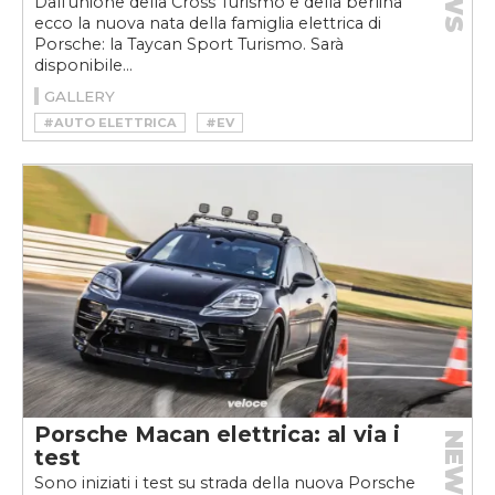
Dall’unione della Cross Turismo e della berlina
ecco la nuova nata della famiglia elettrica di
Porsche: la Taycan Sport Turismo. Sarà
disponibile...
GALLERY
#AUTO ELETTRICA
#EV
#PORSCHE ELETTRICA
#PORSCHE TAYCAN
#PORSCHE TAYCAN 2022
#PORSCHE TAYCAN SPORT TURISMO
#PORSCHE TAYCAN SPORT TURISMO 4S
#PORSCHE TAYCAN SPORT TURISMO GTS
#PORSCHE TAYCAN SPORT TURISMO TURBO
#PORSCHE TAYCAN SPORT TURISMO TURBO S
#TAYCAN
#VELOCEKW
Porsche Macan elettrica: al via i
NEWS
test
Sono iniziati i test su strada della nuova Porsche