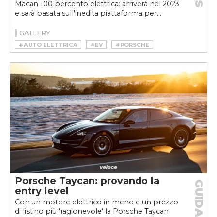
Macan 100 percento elettrica: arriverà nel 2023
e sarà basata sull'inedita piattaforma per...
GALLERY
#AUTO ELETTRICA
#EV
#PORSCHE
#PORSCHE ELETTRICA
#PORSCHE MACAN ELETTRICA
#PROTOTIPO
#SUV
#SUV ELETTRICO
#VELOCEKW
Porsche Taycan: provando la
GUIDA
entry level
Con un motore elettrico in meno e un prezzo
di listino più 'ragionevole' la Porsche Taycan