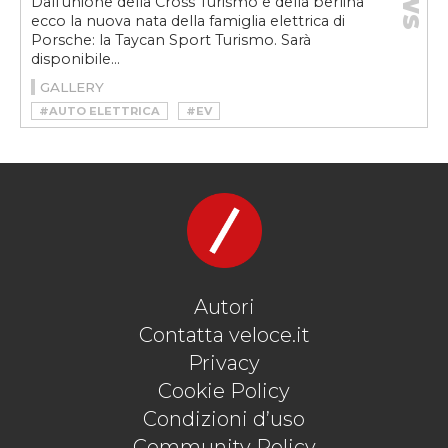
Dall’unione della Cross Turismo e della berlina
ecco la nuova nata della famiglia elettrica di
Porsche: la Taycan Sport Turismo. Sarà
disponibile...
GALLERY
#AUTO ELETTRICA
#EV
#PORSCHE ELETTRICA
#PORSCHE TAYCAN
#PORSCHE TAYCAN 2022
#PORSCHE TAYCAN SPORT TURISMO
#PORSCHE TAYCAN SPORT TURISMO 4S
#PORSCHE TAYCAN SPORT TURISMO GTS
#PORSCHE TAYCAN SPORT TURISMO TURBO
#PORSCHE TAYCAN SPORT TURISMO TURBO S
#TAYCAN
#VELOCEKW
Autori
Contatta veloce.it
Privacy
Cookie Policy
Condizioni d’uso
Community Policy