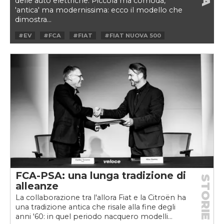
delle auto elettriche. Piccola ma comoda,
'antica' ma modernissima: ecco il modello che
dimostra...
#EV
#FCA
#FIAT
#FIAT NUOVA 500
#NUOVA 500
#PSA
#VELOCEKW
FCA-PSA: una lunga tradizione di
STORIE
alleanze
La collaborazione tra l'allora Fiat e la Citroën ha
una tradizione antica che risale alla fine degli
anni '60: in quel periodo nacquero modelli...