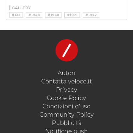
GALLERY
#132
#1948
#1968
#1971
#1972
#200
#2CV
#AUDI
#BORA
#CITROEN
#CX
#DE TOMASO
#DINO
#DS
#DYANE
#FCA
#FIAT
#GIULIO ALFIERI
#GS
#GT4
#LAMBORGHINI
#MASERATI
#MERAK
#MICHELIN
#PEUGEOT
#PSA
#QUATTROPORTE
#SM
#URRACO
#V6
#V8
Autori
Contatta veloce.it
Privacy
Cookie Policy
Condizioni d’uso
Community Policy
Pubblicità
Notifiche push