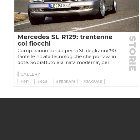
Mercedes SL R129: trentenne
STORIE
coi fiocchi
Compleanno tondo per la SL degli anni ’90:
tante le novità tecnologiche che portava in
dote. Soprattuto era ‘nata moderna’, per
questo piacque...
GALLERY
#911
#928
#FERRARI
#JAGUAR
#MERCEDES
#MONDIAL
#PAGANI
#PORSCHE
#R107
#R129
#ROADSTER
#SALONE DI GINEVRA
#SL
#V12
#V8
#XJS