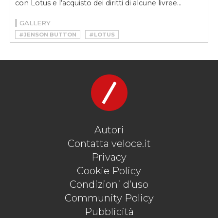
con Lotus e l’acquisto dei diritti di alcune livree...
GALLERY
#JENSON BUTTON
#LOTUS
#LOTUS TYPE 62
#RADFORD
#RADFORD 62/2
Autori
Contatta veloce.it
Privacy
Cookie Policy
Condizioni d’uso
Community Policy
Pubblicità