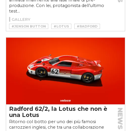
arrivata finalmente alla fase finale di pre-
produzione. Con lei, protagonista dell’ultimo
test...
GALLERY
#JENSON BUTTON
#LOTUS
#RADFORD
#RADFORD 62/2
#RADFORD TYPE 62/2
Radford 62/2, la Lotus che non è
NEWS
una Lotus
Ritorno col botto per uno dei più famosi
carrozzieri inglesi, che tra una collaborazione