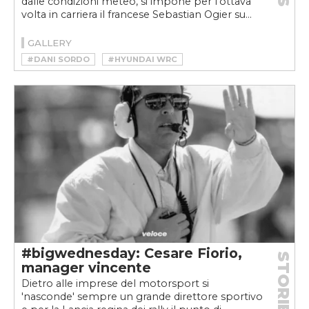
dalle condizioni meteo, si impone per l’ottava
volta in carriera il francese Sebastian Ogier su...
GALLERY
#DANI SORDO
#HYUNDAI WRC
#KALLE ROVAMPERA
#OTT TÄNAK
#PIRELLI
#RALLY
#RALLY DI MONTECARLO
#SEBASTIEN OGIER
#TANAK
#THIERRY NEUVILLE
#TOYOTA GAZOO RACING
#WRC
#WRC PLUS
#bigwednesday: Cesare Fiorio,
STORIE
manager vincente
Dietro alle imprese del motorsport si
'nasconde' sempre un grande direttore sportivo