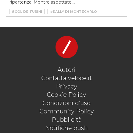
ripartenza. Mentre aspettate,...
#COL DE TURINI
#RALLY DI MONTECARLO
#ROADTRIP
#SHARQIYA COASTAL HIGHWAY
#SOUTH WEST COASTAL 300
#TORNANTI
#TRANSFAGARASAN HIGHWAY
Autori
Contatta veloce.it
Privacy
Cookie Policy
Condizioni d’uso
Community Policy
Pubblicità
Notifiche push