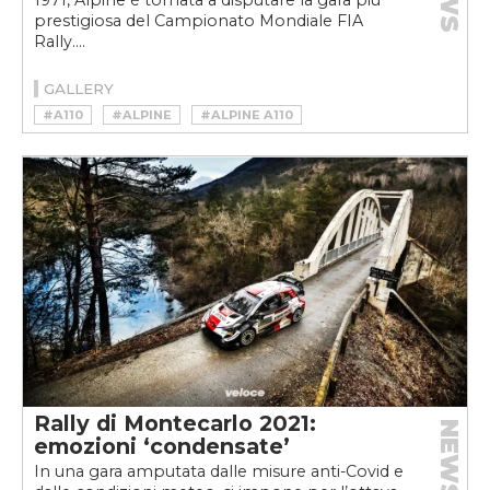
1971, Alpine è tornata a disputare la gara più
prestigiosa del Campionato Mondiale FIA
Rally....
GALLERY
#A110
#ALPINE
#ALPINE A110
#ALPINE A110 RALLY
#RALLY DI MONTECARLO
#RALLY DI MONTECARLO ALPINE
Rally di Montecarlo 2021:
NEWS
emozioni ‘condensate’
In una gara amputata dalle misure anti-Covid e