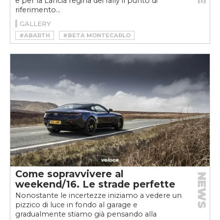
e per la Lancia regina dei rally il punto di
riferimento...
GALLERY
#ABARTH
#BETA MONTECARLO
#CESARE FIORIO
#FERRARI
#FIAT 131 ABARTH
#FIAT ABARTH
#FIORIO
#FORMULA 1
#FULVIA HF
#HIGH FIDELITY
#LANCIA
#LANCIA BETA MONTECARLO
#LANCIA HF
#MIKI BIASION
#MUNARI
#RALLY
#RALLY DI MONTECARLO
#WRC
Come sopravvivere al
NEWS
weekend/16. Le strade perfette
Nonostante le incertezze iniziamo a vedere un
pizzico di luce in fondo al garage e
gradualmente stiamo già pensando alla