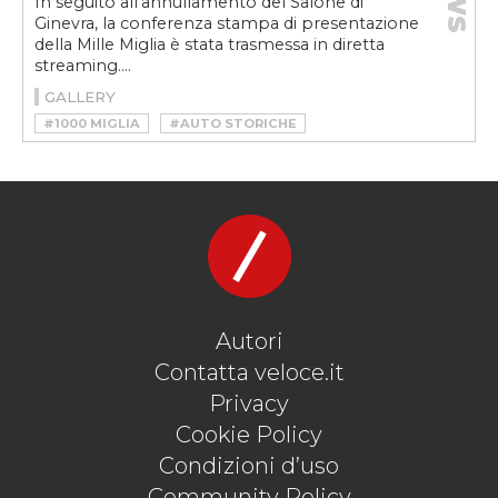
In seguito all’annullamento del Salone di
Ginevra, la conferenza stampa di presentazione
della Mille Miglia è stata trasmessa in diretta
streaming....
GALLERY
#1000 MIGLIA
#AUTO STORICHE
#MILLE MIGLIA
#MILLE MIGLIA 2020
#REGISTRO 1000 MIGLIA
#REGOLARITÀ
#VINTAGE
Autori
Contatta veloce.it
Privacy
Cookie Policy
Condizioni d’uso
Community Policy