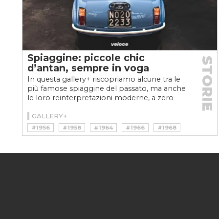
Spiaggine: piccole chic
STORIE
d’antan, sempre in voga
In questa gallery+ riscopriamo alcune tra le
più famose spiaggine del passato, ma anche
le loro reinterpretazioni moderne, a zero
emissioni
GALLERY+
#1956
#1958
#1964
#1966
#1968
#1969
#1971
#4X4
#500
#600
#CARCULTURE
#CITROEN
#COOL
#DAF
#E-MEHARI
#E-PLEIN AIR
#ERCOLE SPADA
#EV
#FERVES
#FIAT
#FRUA
#GARAGE ITALIA
#GHIA
#GIANNI AGNELLI
#ICON-E
#JOLLY
#JUNGLA
#KINI
#MEHARI
#MICHELOTTI
#MINI
#MOKE