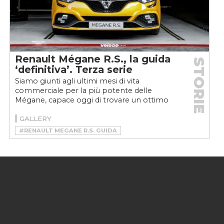
Renault Mégane R.S., la guida
STORIE
‘definitiva’. Terza serie
Siamo giunti agli ultimi mesi di vita
commerciale per la più potente delle
Mégane, capace oggi di trovare un ottimo
equilibrio tra prestazioni...
GALLERY
#RENAULT MEGANE R.S. GUIDA
#RENAULT MEGANE R.S. STORIA
#RENAULT MEGANE R.S. TROPHY
#RENAULT MEGANE R.S. TROPHY 280
#RENAULT MEGANE R.S. TROPHY 300
#RENAULT MEGANE R.S. TROPHY-R
#RENAULT SPORT