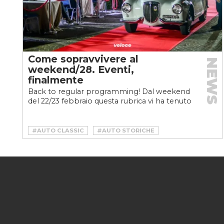
Come sopravvivere al
NEWS
weekend/28. Eventi,
finalmente
Back to regular programming! Dal weekend
del 22/23 febbraio questa rubrica vi ha tenuto
compagnia in maniera diversa, aiutandovi a
sopravvivere...
#AUTO CLASSIC
#AUTO STORICHE
#AUTODROMO DI PERGUSA
#CONCORSO D'ELEGANZA
#GARA DI REGOLARITÀ
#LAZIO
#LOMBARDIA
#POLTU QUALTU CLASSIC
#PORTO CERVO
#REGOLARITÀ
#SARDENIA
#SCUDERIA 3T CREMONA
#SCUDERIA DEL CAMPIDOGLIO
#SICILIA
#SPORTSCAR
#TRACKDAY
#VESPER BEACH CLUB
#VINTAGE
#XVIII COPPA DELLA SCUDERIA 3T AUTOSTORICHE CREMON