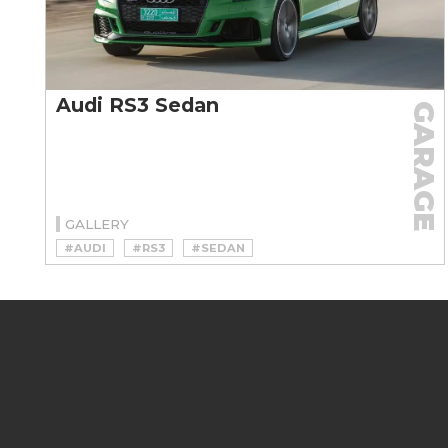
Audi RS3 Sedan
GARAGE
GALLERY
#AUDI
#RS3
#SEDAN