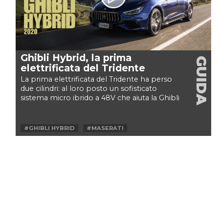
Ghibli Hybrid, la prima
GUIDA
elettrificata del Tridente
La prima elettrificata del Tridente ha perso
due cilindri: al loro posto un sofisticato
sistema micro ibrido a 48V che aiuta la Ghibli
Hybrid...
#GHIBLI HYBRID
#MASERATI
#MASERATI GHIBLI HYBRID
#SEDAN