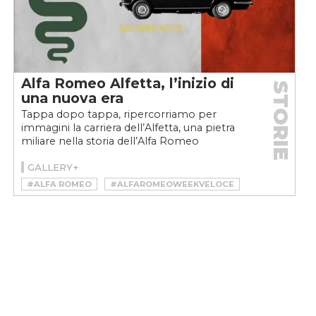
Alfa Romeo Alfetta, l’inizio di
STORIE
una nuova era
Tappa dopo tappa, ripercorriamo per
immagini la carriera dell’Alfetta, una pietra
miliare nella storia dell’Alfa Romeo
GALLERY+
#ALFA ROMEO
#ALFAROMEOWEEKVELOCE
#ALFAWEEKVELOCE
#ALFETTA
#ALFETTA AMERICA
#ALFETTA GTV
#ALFETTA GTV6
#ARESE
#BIALBERO
#BUSSO
#GTV6
#SEDAN
#WEEKVELOCE