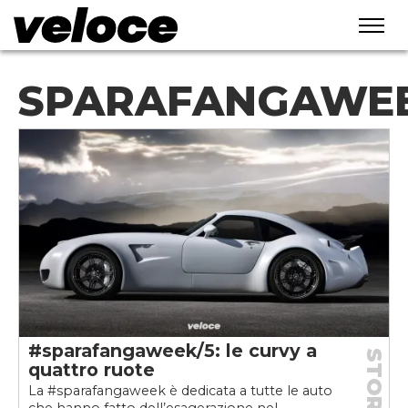
SPARAFANGAWE
#sparafangaweek/5: le curvy a
STORIE
quattro ruote
La #sparafangaweek è dedicata a tutte le auto