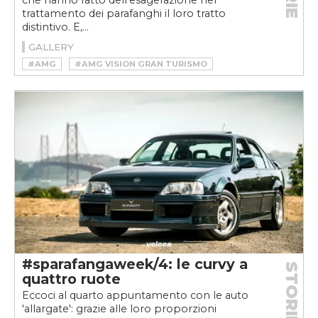
che hanno fatto dell’esagerazione nel
trattamento dei parafanghi il loro tratto
distintivo. E,...
GALLERY
#AMG
#AMG VISION GRAN TURISMO
#F40
#FERRARI F40
#GIANNINI
#GIANNINI 350GP
#LISTER
#LISTER STORM
#MERCEDES VISION GRAN TURISMO
#SPARAFANGAWEEK
#SPARAFANGAWEEKVELOCE
#WIESMANN
#WIESMANN MF5
#sparafangaweek/4: le curvy a
STORIE
quattro ruote
Eccoci al quarto appuntamento con le auto
'allargate': grazie alle loro proporzioni