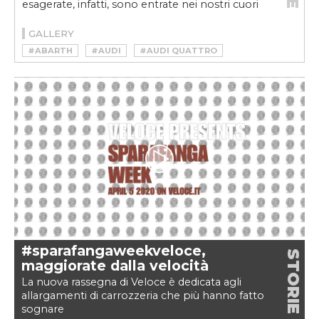
esagerate, infatti, sono entrate nei nostri cuori
GALLERY
#ABARTH
#AUDI
#AUDI QUATTRO
#AUDI SPORT QUATTRO
#FIAT 131 ABARTH
#LOTEC
#LOTUS
#MONTEVERDI HAI
#OPEL OMEGA
#OPEL OMEGA LOTUS
#RENAULT
#RENAULT 5
#RENAULT 5 TURBO
#SPARAFANGAWEEK
#SPARAFANGAWEEKVELOCE
#TESTA D'ORO
#sparafangaweekveloce,
STORIE
maggiorate dalla velocità
La nuova rassegna di Veloce è dedicata agli
allargamenti di carrozzeria che più hanno fatto
sognare