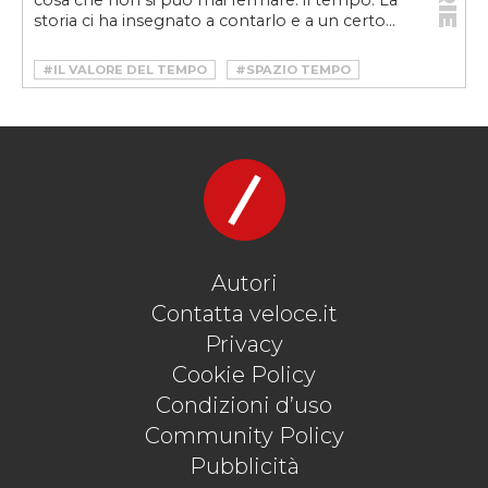
cosa che non si può mai fermare: il tempo. La
storia ci ha insegnato a contarlo e a un certo...
#IL VALORE DEL TEMPO
#SPAZIO TEMPO
#TEMPO
#VELOCE15
#VELOCEOROLOGI
#WATCH
Autori
Contatta veloce.it
Privacy
Cookie Policy
Condizioni d’uso
Community Policy
Pubblicità